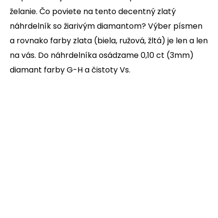
želanie. Čo poviete na tento decentný zlatý
náhrdelník so žiarivým diamantom? Výber písmen
a rovnako farby zlata (biela, ružová, žltá) je len a len
na vás. Do náhrdelníka osádzame 0,10 ct (3mm)
diamant farby G-H a čistoty Vs.