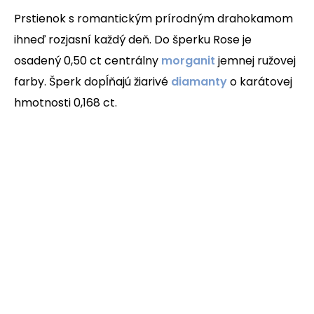
Prstienok s romantickým prírodným drahokamom
ihneď rozjasní každý deň. Do šperku Rose je
osadený 0,50 ct centrálny
morganit
jemnej ružovej
farby. Šperk dopĺňajú žiarivé
diamanty
o karátovej
hmotnosti 0,168 ct.