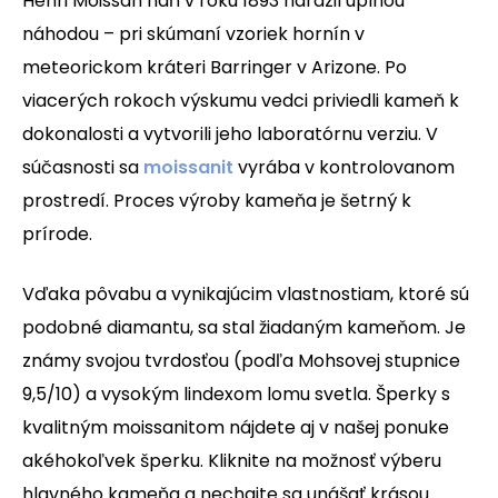
Henri Moissan naň v roku 1893 narazil úplnou
náhodou – pri skúmaní vzoriek hornín v
meteorickom kráteri Barringer v Arizone. Po
viacerých rokoch výskumu vedci priviedli kameň k
dokonalosti a vytvorili jeho laboratórnu verziu. V
súčasnosti sa
moissanit
vyrába v kontrolovanom
prostredí. Proces výroby kameňa je šetrný k
prírode.
Vďaka pôvabu a vynikajúcim vlastnostiam, ktoré sú
podobné diamantu, sa stal žiadaným kameňom. Je
známy svojou tvrdosťou (podľa Mohsovej stupnice
9,5/10) a vysokým lindexom lomu svetla.
Šperky s
kvalitným moissanitom nájdete aj v našej ponuke
akéhokoľvek šperku. Kliknite na možnosť výberu
hlavného kameňa a nechajte sa unášať krásou