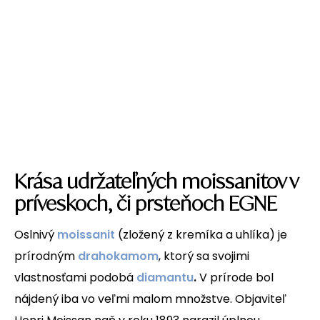
Krása udržateľných moissanitov v
príveskoch, či prsteňoch EGNE
Oslnivý
moissanit
(zložený z kremíka a uhlíka)
je
prírodným
drahokamom
, ktorý sa svojimi
vlastnosťami podobá
diamantu
.
V prírode bol
nájdený iba vo veľmi malom množstve. Objaviteľ