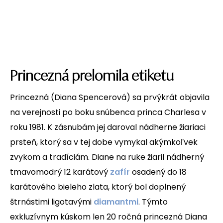
Princezná prelomila etiketu
Princezná (Diana Spencerová) sa prvýkrát objavila
na verejnosti po boku snúbenca princa Charlesa v
roku 1981. K zásnubám jej daroval nádherne žiariaci
prsteň, ktorý sa v tej dobe vymykal akýmkoľvek
zvykom a tradíciám. Diane na ruke žiaril nádherný
tmavomodrý 12 karátový
zafír
osadený do 18
karátového bieleho zlata, ktorý bol doplnený
štrnástimi ligotavými
diamantmi
. Týmto
exkluzívnym kúskom len 20 ročná princezná Diana