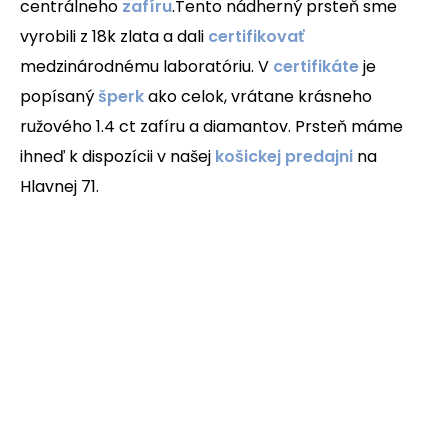
centrálneho
zafíru
.
Tento nádherný prsteň sme
vyrobili z 18k zlata a dali
certifikovať
medzinárodnému laboratóriu. V
certifikáte
je
popísaný
šperk
ako celok, vrátane krásneho
ružového 1.4 ct zafíru a diamantov. Prsteň máme
ihneď k dispozícii v našej
košickej predajni
na
Hlavnej 71.