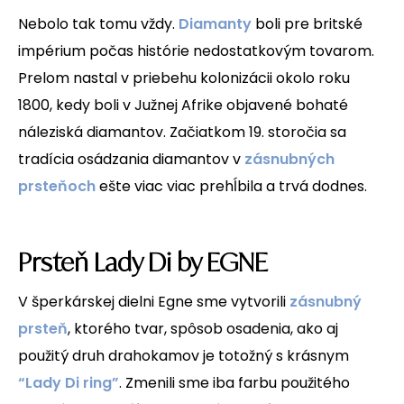
Nebolo tak tomu vždy.
Diamanty
boli pre britské
impérium počas histórie nedostatkovým tovarom.
Prelom nastal v priebehu kolonizácii okolo roku
1800, kedy boli v Južnej Afrike objavené bohaté
náleziská diamantov. Začiatkom 19. storočia sa
tradícia osádzania diamantov v
zásnubných
prsteňoch
ešte viac viac prehĺbila a trvá dodnes.
Prsteň Lady Di by EGNE
V šperkárskej dielni Egne sme vytvorili
zásnubný
prsteň
, ktorého tvar, spôsob osadenia, ako aj
použitý druh drahokamov je totožný s krásnym
“Lady Di ring”
. Zmenili sme iba farbu použitého