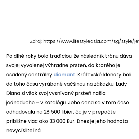
Zdroj: https://www.lifestyleasia.com/sg/style
Po dlhé roky bolo tradíciou, že následník trónu dáva
svojej vyvolenej výhradne prsteň, do ktorého je
osadený centrálny
diamant
.
Kráľovské klenoty boli
do toho času vyrábané väčšinou na zákazku. Lady
Diana si však svoj vysnívaný prsteň našla
jednoducho – v katalógu. Jeho cena sa v tom čase
odhadovala na 28 500 libier, čo je v prepočte
približne viac ako 33 000 Eur. Dnes je jeho hodnota
nevyčísliteľná.