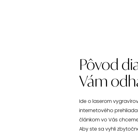
Pôvod dia
Vám odhal
Ide o laserom vygravírov
internetového prehliada
článkom vo Vás chcem
Aby ste sa vyhli zbytočn