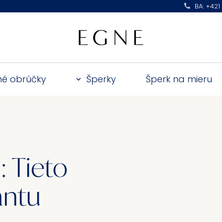
BA: +421
é obrúčky
Šperky
Šperk na mieru
: Tieto
antu