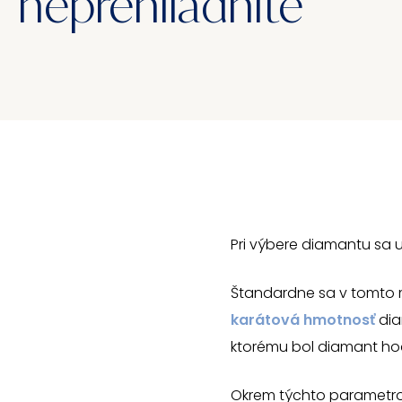
neprehliadnite
Pri výbere diamantu sa ur
Štandardne sa v tomto 
karátová hmotnosť
dia
ktorému bol diamant ho
Okrem týchto parametrov