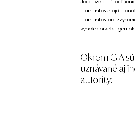
Jednoznačné odlíšenie
diamantov, najdokonal
diamantov pre zvýšenie i
vynález prvého gemolo
Okrem GIA sú 
uznávané aj in
autority: