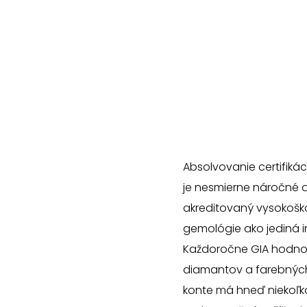
Absolvovanie certifiká
je nesmierne náročné 
akreditovaný vysokoškol
gemológie ako jediná in
Každoročne GIA hodnotí
diamantov a farebnýc
konte má hneď niekoľk