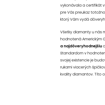
vykonávala a certifikát 
pre Vás preukaz totožnost
ktorý Vám vydá dôveryho
Všetky diamanty u nás m
hodnotená Americkým Ge
a najdôveryhodnejšiu
o
štandardom v hodnotení 
svojej existencie je bud
rukami viacerých špičko
kvality diamantov. Títo 