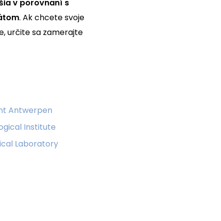
ššia v porovnaní s
kátom
. Ak chcete svoje
, určite sa zamerajte
nt Antwerpen
gical Institute
cal Laboratory