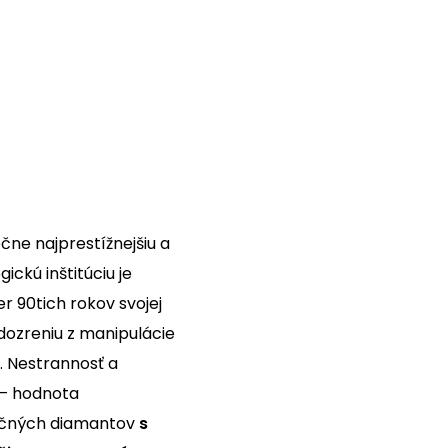
čne najprestížnejšiu a
ckú inštitúciu je
r 90tich rokov svojej
odozreniu z manipulácie
. Nestrannosť a
 – hodnota
tičných diamantov
s