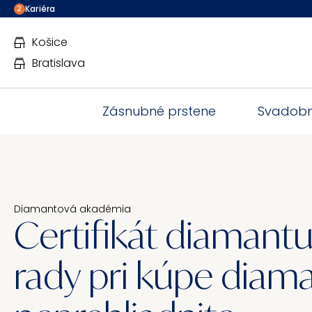
Kariéra
2
Košice
Bratislava
Zásnubné prstene
Svadobn
Diamantová akadémia
Certifikát diamantu
rady pri kúpe diam