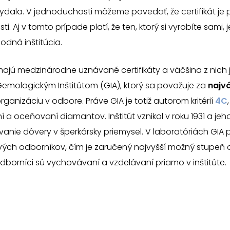
vydala. V jednoduchosti môžeme povedať, že certifikát je
i. Aj v tomto prípade platí, že ten, ktorý si vyrobíte sami,
dná inštitúcia.
ajú medzinárodne uznávané certifikáty a väčšina z nich 
mologickým Inštitútom (GIA), ktorý sa považuje za
najvá
rganizáciu v odbore. Práve GIA je totiž autorom kritérií
4C
a oceňovaní diamantov. Inštitút vznikol v roku 1931 a je
ovanie dôvery v šperkársky priemysel. V laboratóriách GIA
vých odborníkov, čím je zaručený najvyšší možný stupeň 
odborníci sú vychovávaní a vzdelávaní priamo v inštitúte.