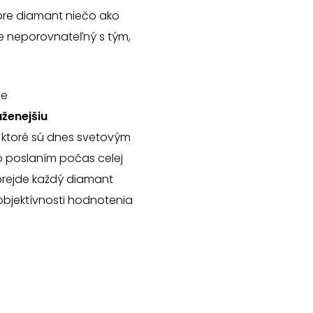
 pre diamant niečo ako
 je neporovnateľný s tým,
je
ženejšiu
, ktoré sú dnes svetovým
ho poslaním počas celej
 prejde každý diamant
objektívnosti hodnotenia