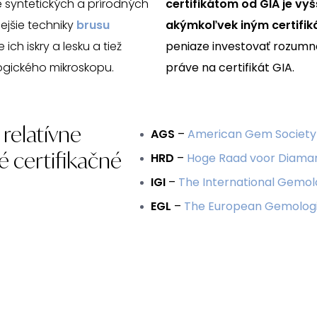
 syntetických a prírodných
certifikátom od GIA je vy
ejšie techniky
brusu
akýmkoľvek iným certifi
ch iskry a lesku a tiež
peniaze investovať rozumne
gického mikroskopu.
práve na certifikát GIA.
relatívne
AGS
–
American Gem Society
é certifikačné
HRD
–
Hoge Raad voor Diama
IGI
–
The International Gemolo
EGL
–
The European Gemologi