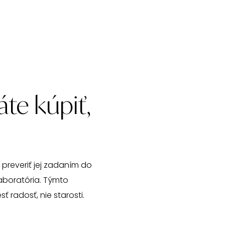
te kúpiť,
 preveriť jej zadaním do
aboratória. Týmto
esť radosť, nie starosti.