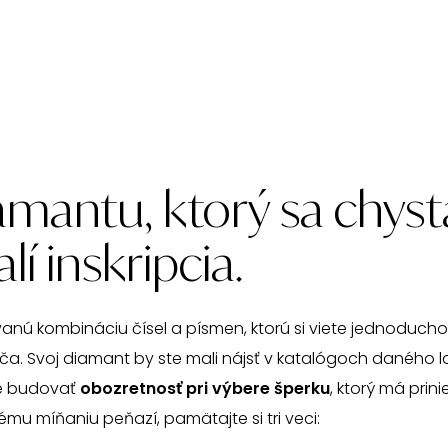
mantu, ktorý sa chystá
í inskripcia.
anú kombináciu čísel a písmen, ktorú si viete jednoducho
ča. Svoj diamant by ste mali nájsť v katalógoch daného l
e budovať
obozretnosť pri výbere šperku
, ktorý má prini
ému míňaniu peňazí, pamätajte si tri veci: