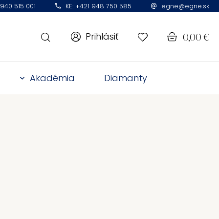
 940 515 001
KE: +421 948 750 585
egne@egne.sk
Prihlásiť
0,00
€
Akadémia
Diamanty