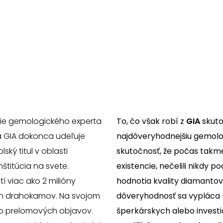
cie gemologického experta
To, čo však robí z
GIA
skuto
a GIA dokonca udeľuje
najdôveryhodnejšiu gemologi
ský titul v oblasti
skutočnosť, že počas takme
štitúcia na svete.
existencie, nečelili nikdy p
 viac ako 2 milióny
hodnotia kvality diamantov
h drahokamov. Na svojom
dôveryhodnosť sa vypláca
o prelomových objavov.
šperkárskych alebo inves