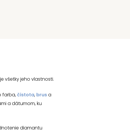
je všetky jeho vlastnosti.
 farba,
čistota
,
brus
a
ami a dátumom, ku
odnotenie diamantu