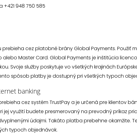
na +421 948 750 585
 prebieha cez platobné brány Global Payments. Použiť 
ro alebo Master Card. Global Payments
je inštitúcia licen
. Svoje služby poskytuje vo všetkých krajinách Európs
ento spôsob platby je dostupný pri všetkých typoch obj
ternet banking
prebieha cez systém
TrustPay
a je určená pre klientov bánk
Pri jej využití budete presmerovaný na prevodný príkaz pri
dvyplnenými údajmi. Takáto platba prebehne okamžite. 
tkých typoch objednávok.