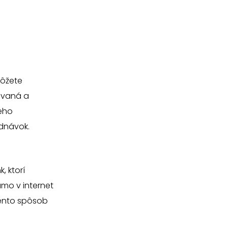
môžete
covaná a
keho
ednávok.
, ktorí
amo v internet
Tento spôsob