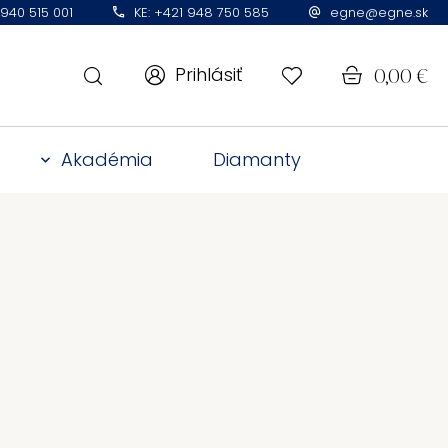
 940 515 001
KE: +421 948 750 585
egne@egne.sk
Prihlásiť
0,00
€
Akadémia
Diamanty