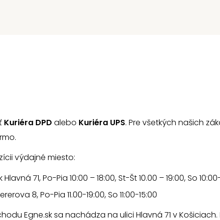
ť
Kuriéra DPD
alebo
Kuriéra UPS
. Pre všetkých našich zá
armo.
ícii výdajné miesto:
lavná 71, Po-Pia 10:00 – 18:00, St-Št 10.00 – 19:00, So 10:00
rerova 8, Po-Pia 11.00-19:00, So 11:00-15:00
du Egne.sk sa nachádza na ulici Hlavná 71 v Košiciach. 