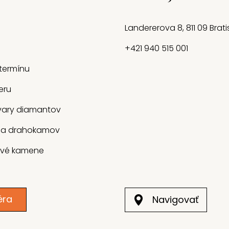
Landererova 8, 811 09 Brat
+421 940 515 001
termínu
eru
tvary diamantov
ia drahokamov
ové kamene
éra
Navigovať