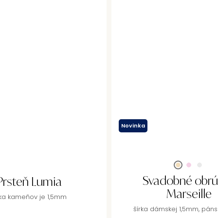
Novinka
Svadobné obrú
Prsteň Lumia
Marseille
rka kameňov je 1,5mm
šírka dámskej 1,5mm, pán