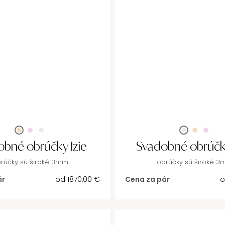
obné obrúčky Izie
Svadobné obrúčk
rúčky sú široké 3mm
obrúčky sú široké 
ár
od
1870,00
€
Cena za pár