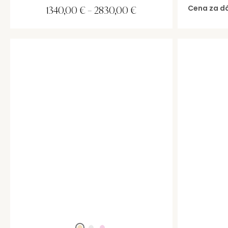
Cena za d
1340,00
€
–
2830,00
€