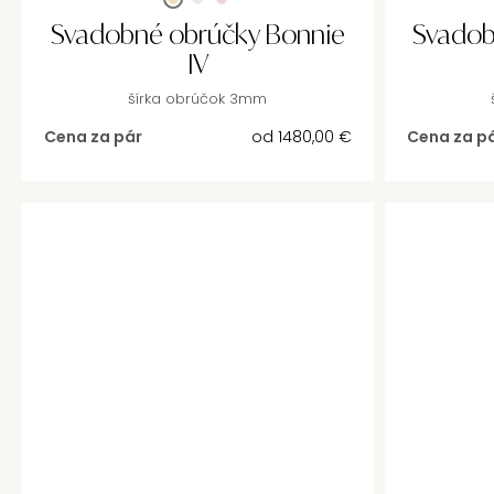
Svadobné obrúčky Bonnie
Svadob
IV
šírka obrúčok 3mm
Cena za pár
od
1480,00
€
Cena za p