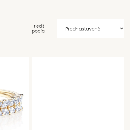
Triediť
podľa