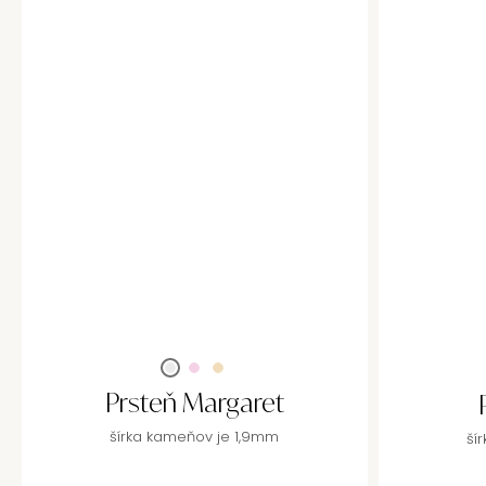
Prsteň Margaret
šírka kameňov je 1,9mm
ší