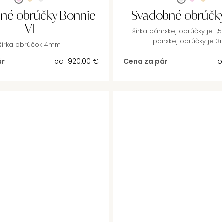
né obrúčky Bonnie
Svadobné obrúčky
VI
šírka dámskej obrúčky je 1,
pánskej obrúčky je 
šírka obrúčok 4mm
ár
od
1920,00
€
Cena za pár