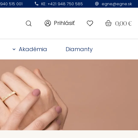
 940 515 001
KE: +421 948 750 585
egne@egne.sk
Prihlásiť
0,00
€
Akadémia
Diamanty