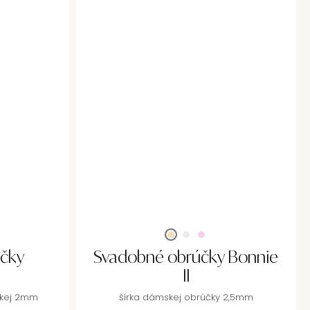
čky
Svadobné obrúčky Bonnie
II
skej 2mm
šírka dámskej obrúčky 2,5mm