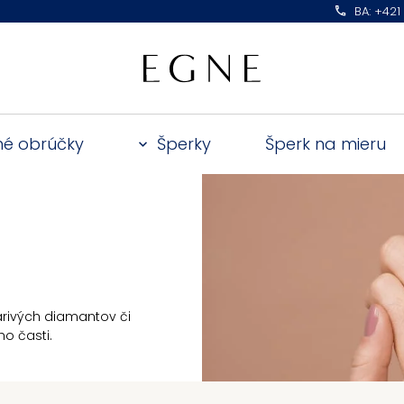
BA: +421
é obrúčky
Šperky
Šperk na mieru
arivých diamantov či
o časti.