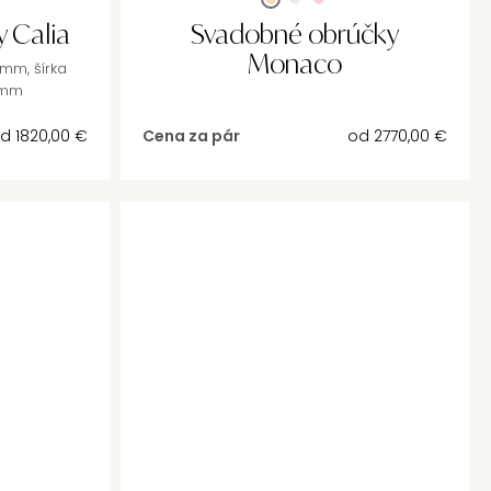
 Calia
Svadobné obrúčky
Monaco
5mm, šírka
3mm
od
1820,00
€
Cena za pár
od
2770,00
€