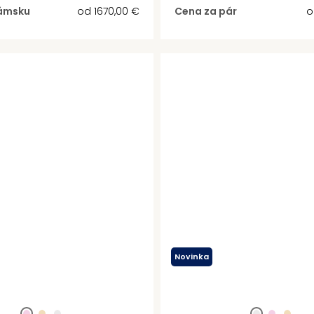
ámsku
od
1670,00
€
Cena za pár
Novinka