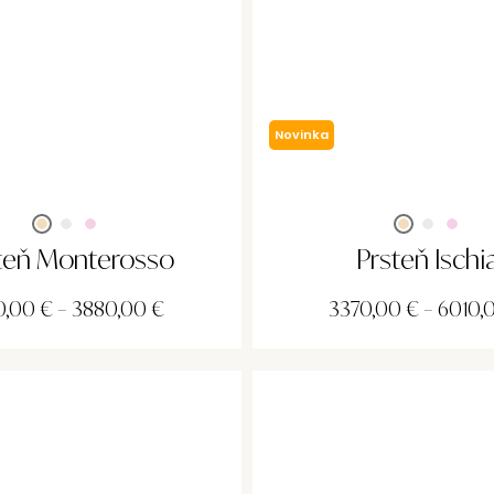
Novinka
teň Monterosso
Prsteň Ischi
0,00
€
–
3880,00
€
3370,00
€
–
6010,