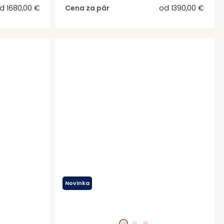
od
1680,00
€
Cena za pár
od
1390,00
€
Novinka