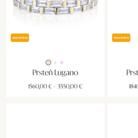
Novinka
Novinka
Prsteň Lugano
Prs
1560,00
€
–
3550,00
€
184