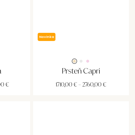
Novinka
a
Prsteň Capri
00
€
1710,00
€
–
2760,00
€