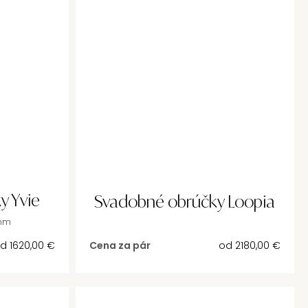
y Yvie
Svadobné obrúčky Loopia
3mm
od
1620,00
€
Cena za pár
od
2180,00
€