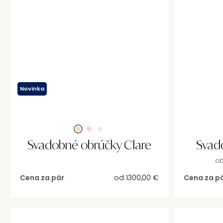
Novinka
Svadobné obrúčky Clare
Svad
ob
Cena za pár
od
1300,00
€
Cena za p