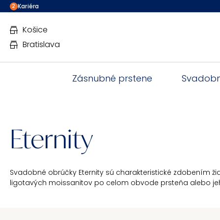
Kariéra
2
Košice
Bratislava
Zásnubné prstene
Svadobn
Eternity
Svadobné obrúčky Eternity sú charakteristické zdobením ži
ligotavých moissanitov po celom obvode prsteňa alebo jeh