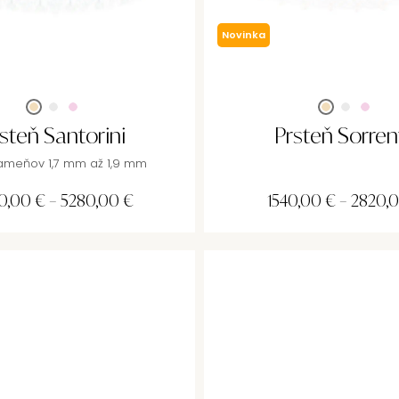
Novinka
steň Santorini
Prsteň Sorren
kameňov 1,7 mm až 1,9 mm
0,00
€
–
5280,00
€
1540,00
€
–
2820,