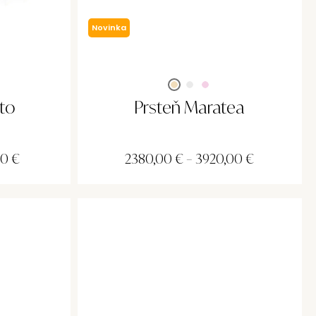
Novinka
to
Prsteň Maratea
00
€
2380,00
€
–
3920,00
€