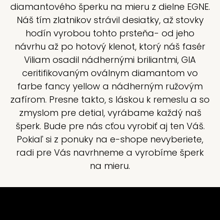
diamantového šperku na mieru z dielne EGNE.
Náš tím zlatnikov strávil desiatky, až stovky
hodín vyrobou tohto prsteňa- od jeho
návrhu až po hotový klenot, ktorý náš fasér
Viliam osadil nádhernými briliantmi, GIA
ceritifikovaným oválnym diamantom vo
farbe fancy yellow a nádherným ružovým
zafírom. Presne takto, s láskou k remeslu a so
zmyslom pre detial, vyrábame každý naš
šperk. Bude pre nás cťou vyrobiť aj ten Váš.
Pokiaľ si z ponuky na e-shope nevyberiete,
radi pre Vás navrhneme a vyrobíme šperk
na mieru.