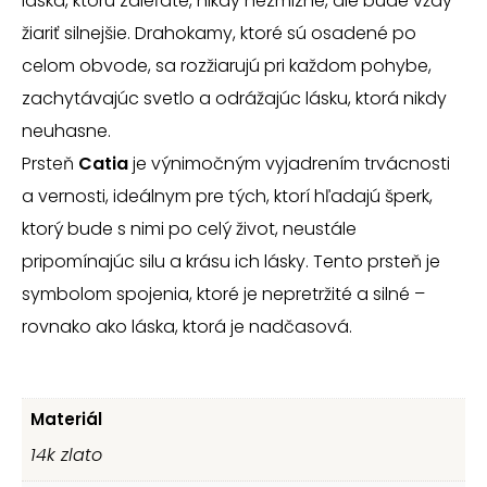
láska, ktorú zdieľate, nikdy nezmizne, ale bude vždy
žiariť silnejšie. Drahokamy, ktoré sú osadené po
celom obvode, sa rozžiarujú pri každom pohybe,
zachytávajúc svetlo a odrážajúc lásku, ktorá nikdy
neuhasne.
Prsteň
Catia
je výnimočným vyjadrením trvácnosti
a vernosti, ideálnym pre tých, ktorí hľadajú šperk,
ktorý bude s nimi po celý život, neustále
pripomínajúc silu a krásu ich lásky. Tento prsteň je
symbolom spojenia, ktoré je nepretržité a silné –
rovnako ako láska, ktorá je nadčasová.
Materiál
14k zlato