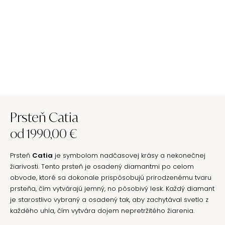
Prsteň Catia
od
1990,00
€
Prsteň
Catia
je symbolom nadčasovej krásy a nekonečnej
žiarivosti. Tento prsteň je osadený diamantmi po celom
obvode, ktoré sa dokonale prispôsobujú prirodzenému tvaru
prsteňa, čím vytvárajú jemný, no pôsobivý lesk. Každý diamant
je starostlivo vybraný a osadený tak, aby zachytával svetlo z
každého uhla, čím vytvára dojem nepretržitého žiarenia.