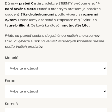
Dámsky
prsteň Catia
z kolekcie ETERNITY vyrábame zo
14
karátového zlata
. Prsteň s hranatým profilom je precízne
osadený
21ks drahokamami
podľa výberu s
rozmermi
2,7mm
. Drahokamy osadené v krapniach majú výbrus v
tvare brilliant
. Celková karátová
hmotnosť je 1,6ct
.
Prídte sa pozrieť osobne do jedného z našich showroomov
EGNE a vyberte si šírku a veľkosť osadených kameňov presne
podľa Vašich predstáv.
Materiál
Farba
Kameň