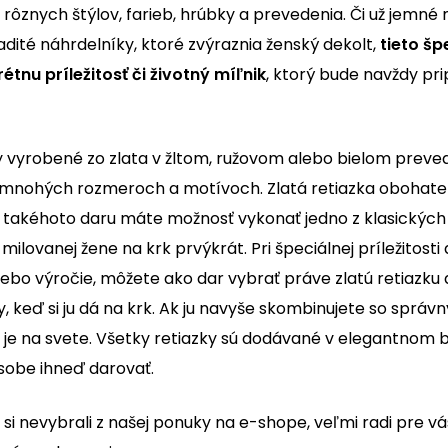
ôznych štýlov, farieb, hrúbky a prevedenia. Či už jemné 
dité náhrdelníky, ktoré zvýraznia ženský dekolt,
tieto š
tnu príležitosť či životný míľnik
, ktorý bude navždy pr
 vyrobené zo zlata v žltom, ružovom alebo bielom preved
 v mnohých rozmeroch a motívoch. Zlatá retiazka obohat
e takéhoto daru máte možnosť vykonať jedno z klasických
 milovanej žene na krk prvýkrát. Pri špeciálnej príležitosti
lebo výročie, môžete ako dar vybrať práve zlatú retiazku 
, keď si ju dá na krk. Ak ju navyše skombinujete so sprá
je na svete. Všetky retiazky sú dodávané v elegantnom b
sobe ihneď darovať.
e si nevybrali z našej ponuky na e-shope, veľmi radi pre 