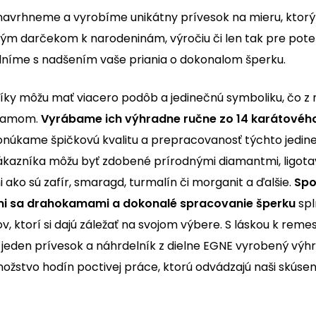
 navrhneme a vyrobíme unikátny prívesok na mieru, ktor
m darčekom k narodeninám, výročiu či len tak pre poteš
lníme s nadšením vaše priania o dokonalom šperku.
íky môžu mať viacero podôb a jedinečnú symboliku, čo z n
znamom.
Vyrábame ich výhradne ručne zo 14 karátového
núkame špičkovú kvalitu a prepracovanosť týchto jedin
ákazníka môžu byť zdobené prírodnými diamantmi, ligota
ko sú zafír, smaragd, turmalín či morganit a ďalšie.
Spo
cimi sa drahokamami a dokonalé spracovanie šperku
spl
v, ktorí si dajú záležať na svojom výbere.
S láskou k reme
ý jeden prívesok a náhrdelník z dielne EGNE vyrobený výh
ožstvo hodín poctivej práce, ktorú odvádzajú naši skúsení 