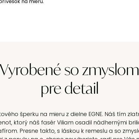
prívesok na mieru.
Vyrobené so zmyslo
pre detail
vého šperku na mieru z dielne EGNE. Náš tím zlatn
not, ktorý náš fasér Viliam osadil nádhernými br
írom. Presne takto, s láskou k remeslu a so zmys