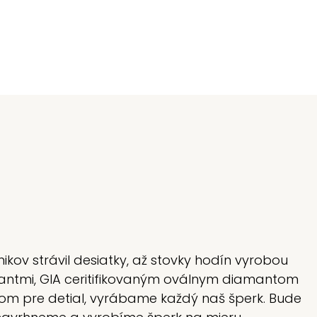
m
ikov strávil desiatky, až stovky hodín vyrobou
iliantmi, GIA ceritifikovaným oválnym diamantom
lom pre detial, vyrábame každý naš šperk. Bude