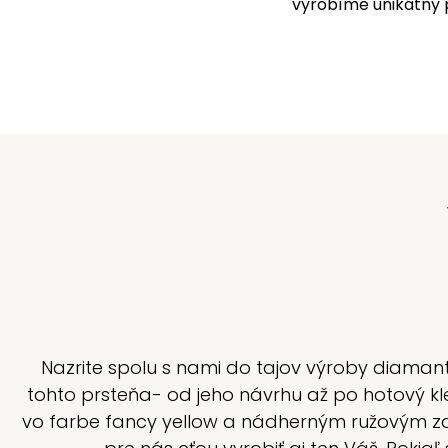
vyrobíme unikátny 
Nazrite spolu s nami do tajov výroby diamanto
tohto prsteňa- od jeho návrhu až po hotový kle
vo farbe fancy yellow a nádherným ružovým zaf