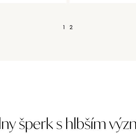
1
2
lny šperk s hlbším v