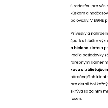
S radosťou pre vás
kúskom a nadčasový
polovičky.
V EGNE p
Prívesky a náhrdeln
šperk s hlbším vý
a bieleho zlata
a po
Podľa požiadavky z
farebnými kameňmi a
kovu s trblietajú
náročnejších kliento
pre detail bol každ
skrýva sa za ním mn
faséri.