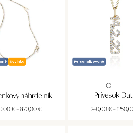
vané
Novinka
Personalizované
Prívesok Da
nkový náhrdelník
0,00
€
–
870,00
€
240,00
€
–
1250,0