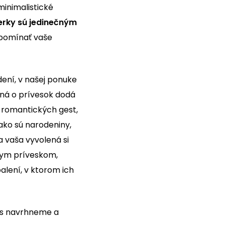
minimalistické
perky
sú jedinečným
ipomínať vaše
ení, v našej ponuke
ená o prívesok dodá
 romantických gest,
 ako sú narodeniny,
a vaša vyvolená si
vnym príveskom,
alení, v ktorom ich
vás navrhneme a