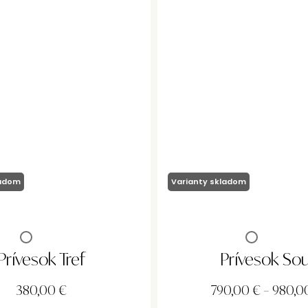
ladom
Varianty skladom
Prívesok Tref
Prívesok Sou
380,00
€
790,00
€
–
980,0