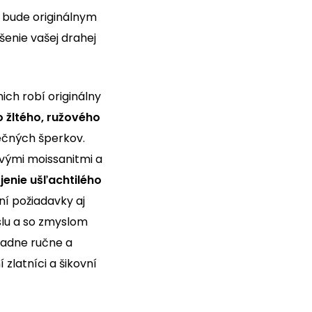
ý bude
originálnym
enie vašej drahej
ich robí originálny
 žltého, ružového
ečných šperkov.
vými moissanitmi a
jenie ušľachtilého
ní požiadavky aj
slu a so zmyslom
radne ručne a
zlatníci a šikovní