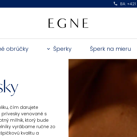
BA: +421
é obrúčky
Šperky
Šperk na mieru
sky
iku, čím darujete
é prívesky venované s
otný míľnik, ktorý bude
elníky vyrábame ručne zo
špičkovú kvalitu a