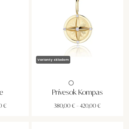
Varianty skladom
te
Prívesok Kompas
0
€
380,00
€
–
420,00
€