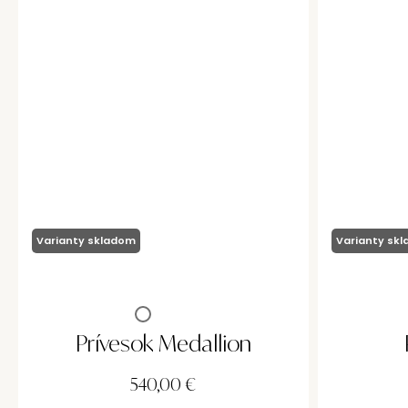
Varianty skladom
Varianty sk
Prívesok Medallion
540,00
€