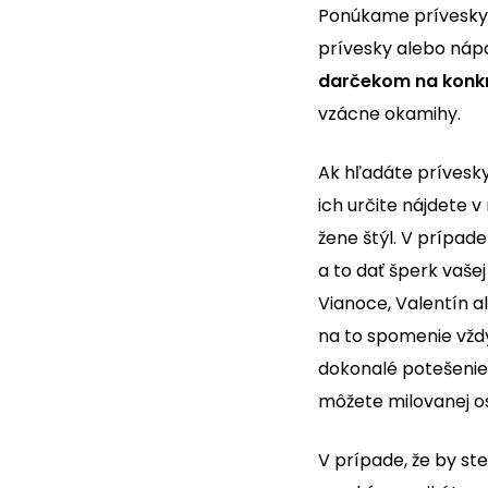
Ponúkame prívesky r
prívesky alebo nápa
darčekom na konkré
vzácne okamihy.
Ak hľadáte prívesky
ich určite nájdete
žene štýl. V prípad
a to dať šperk vašej
Vianoce, Valentín a
na to spomenie vždy
dokonalé potešenie 
môžete milovanej o
V prípade, že by st