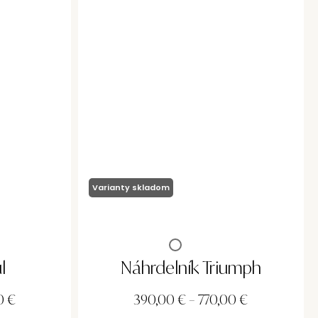
Varianty skladom
l
Náhrdelník Triumph
0
€
390,00
€
–
770,00
€