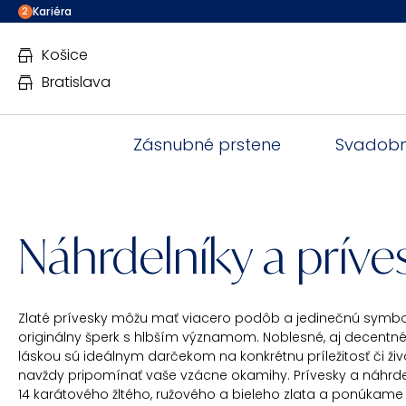
Kariéra
2
Košice
Bratislava
Zásnubné prstene
Svadobn
Náhrdelníky a príve
Zlaté prívesky môžu mať viacero podôb a jedinečnú symbol
originálny šperk s hlbším významom. Noblesné, aj decentn
láskou sú ideálnym darčekom na konkrétnu príležitosť či živ
navždy pripomínať vaše vzácne okamihy. Prívesky a náhrd
14 karátového žltého, ružového a bieleho zlata a ponúkame 