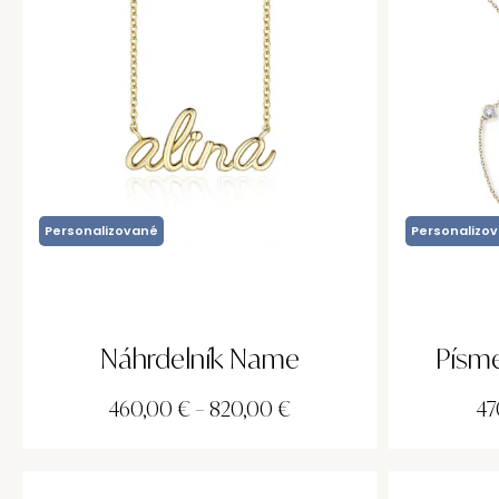
Personalizované
Personalizo
Náhrdelník Name
Písme
460,00
€
–
820,00
€
47