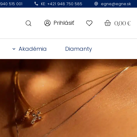
 940 515 001
KE: +421 948 750 585
egne@egne.sk
Prihlásiť
0,00
€
Akadémia
Diamanty