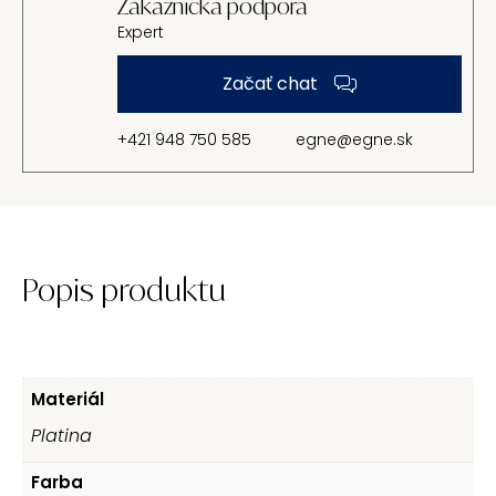
Zákaznická podpora
Expert
Začať chat
+421 948 750 585
egne@egne.sk
Popis produktu
Materiál
Platina
Farba