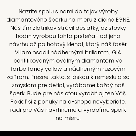
Nazrite spolu s nami do tajov výroby
diamantového šperku na mieru z dielne EGNE.
Náš tím zlatnikov strávil desiatky, až stovky
hodín vyrobou tohto prsteňa- od jeho
návrhu až po hotový klenot, ktorý náš fasér
Viliam osadil nádhernými briliantmi, GIA
ceritifikovaným oválnym diamantom vo
farbe fancy yellow a nádherným ružovým
zafírom. Presne takto, s láskou k remeslu a so
zmyslom pre detial, vyrábame každý naš
šperk. Bude pre nás cťou vyrobiť aj ten Váš.
Pokiaľ si z ponuky na e-shope nevyberiete,
radi pre Vás navrhneme a vyrobíme šperk
na mieru.