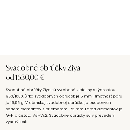
Svadobné obrúčky Ziya
od
1630,00
€
Svadobné obrúčky Ziya sú vyrobené z platiny s rýdzosťou
950/1000. Šírka svadobných obrúčok je 5 mm. Hmotnosť páru
je 16,95 g. V dámskej svadobnej obrúčke je osadených
sedem diamantov s priemerom 1,75 mm. Farba diamantov je
G-H a čistota Vs1-Vs2. Svadobné obrúčky sú v prevedení
vysoký lesk.