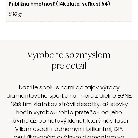
Približná hmotnosť (14k zlato, veľkosť 54)
8.10
g
Vyrobené so zmyslom
pre detail
Nazrite spolu s nami do tajov výroby
diamantového šperku na mieru z dielne EGNE.
Náš tím zlatnikov strávil desiatky, až stovky
hodín vyrobou tohto prsteňa- od jeho
návrhu až po hotový klenot, ktorý náš fasér
Viliam osadil nádhernými briliantmi, GIA
ceritifikovaným oválnym diamantom vo