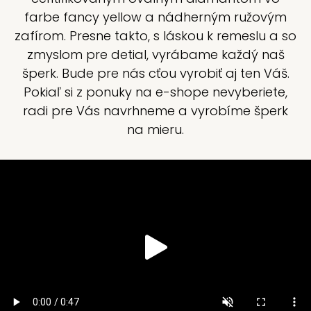
farbe fancy yellow a nádherným ružovým
zafírom. Presne takto, s láskou k remeslu a so
zmyslom pre detial, vyrábame každý naš
šperk. Bude pre nás cťou vyrobiť aj ten Váš.
Pokiaľ si z ponuky na e-shope nevyberiete,
radi pre Vás navrhneme a vyrobíme šperk
na mieru.