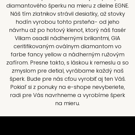
diamantového šperku na mieru z dielne EGNE.
Náš tím zlatnikov strávil desiatky, až stovky
hodín vyrobou tohto prsteňa- od jeho
návrhu až po hotový klenot, ktorý náš fasér
Viliam osadil nádhernými briliantmi, GIA
ceritifikovaným oválnym diamantom vo
farbe fancy yellow a nádherným ružovým
zafírom. Presne takto, s láskou k remeslu a so
zmyslom pre detial, vyrábame každý naš
šperk. Bude pre nás cťou vyrobiť aj ten Váš.
Pokiaľ si z ponuky na e-shope nevyberiete,
radi pre Vás navrhneme a vyrobíme šperk
na mieru.