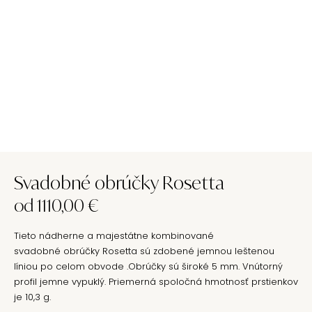
Svadobné obrúčky Rosetta
od
1110,00
€
Tieto nádherne a majestátne kombinované
svadobné obrúčky Rosetta sú zdobené jemnou leštenou
líniou po celom obvode .Obrúčky sú široké 5 mm. Vnútorný
profil jemne vypuklý. Priemerná spoločná hmotnosť prstienkov
je 10,3 g.