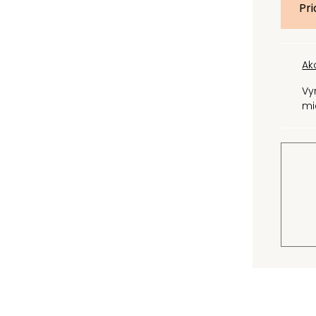
Pri
Ak
Vy
mi