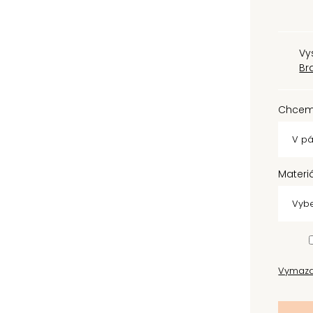
Vy
Br
Chcem
Materi
Vymaz