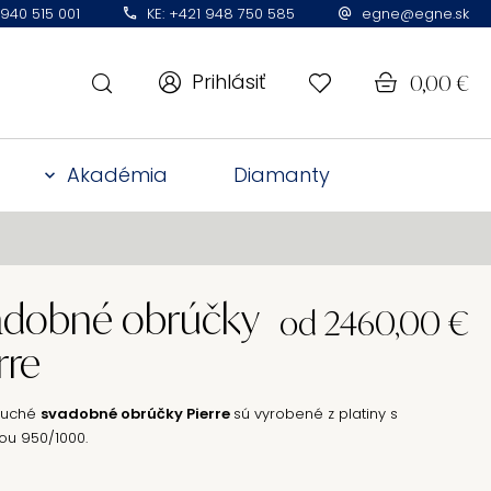
 940 515 001
KE: +421 948 750 585
egne@egne.sk
Prihlásiť
0,00
€
Akadémia
Diamanty
adobné obrúčky
od
2460,00
€
rre
duché
svadobné obrúčky Pierre
sú vyrobené z platiny s
ou 950/1000.