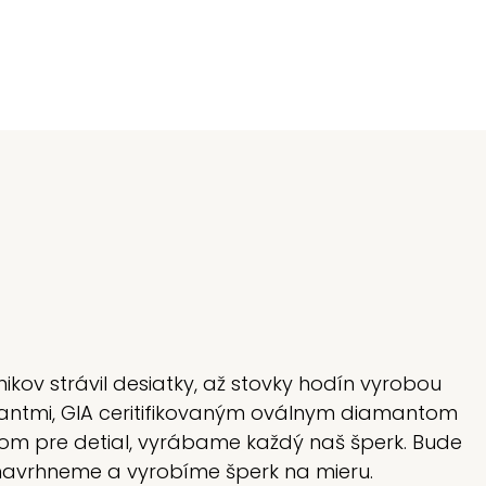
m
ikov strávil desiatky, až stovky hodín vyrobou
iliantmi, GIA ceritifikovaným oválnym diamantom
lom pre detial, vyrábame každý naš šperk. Bude
s navrhneme a vyrobíme šperk na mieru.