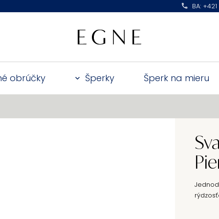
BA: +421
é obrúčky
Šperky
Šperk na mieru
Sv
Pie
Jedno
rýdzosť