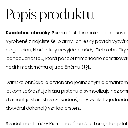
Popis produktu
Svadobné obrúčky Pierre
sú stelesnením nadčasovej 
Vyrobené z najčistejšej platiny, ich lesklý povrch vytvá
eleganciou, ktorá nikdy nevyjde z módy. Tieto obrúčky 
jednoduchosťou, ktorá pôsobí mimoriadne sofistikova
hodí k modernému aj tradičnému štýlu.
Dámska obrúčka je ozdobená jedinečným diamantom, 
leskom zdôrazňuje krásu prstenu a symbolizuje nezlomn
diamant je starostlivo zasadený, aby vynikal v jednodu
dotváral dokonalý vzhľad prstenu.
Svadobné obrúčky Pierre nie sú len šperkami, ale aj sľ