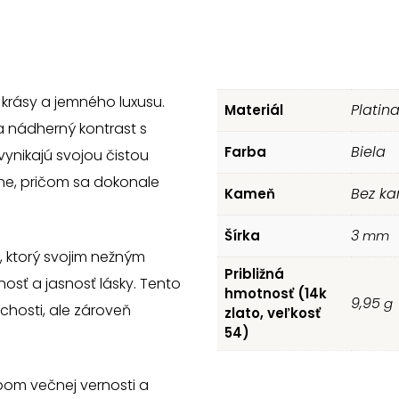
krásy a jemného luxusu.
Platin
Materiál
ra nádherný kontrast s
Biela
Farba
vynikajú svojou čistou
ne, pričom sa dokonale
Bez ka
Kameň
3
Šírka
mm
ktorý svojim nežným
Približná
osť a jasnosť lásky. Tento
hmotnosť (14k
9,95
g
chosti, ale zároveň
zlato, veľkosť
54)
ubom večnej vernosti a