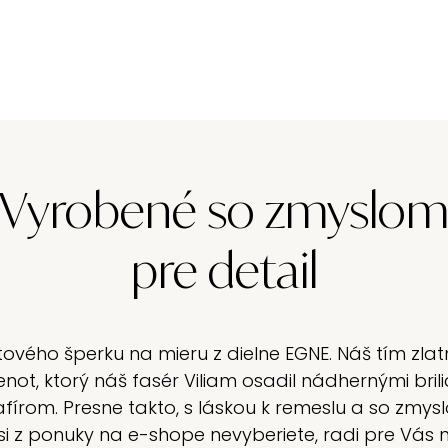
Vyrobené so zmyslo
pre detail
vého šperku na mieru z dielne EGNE. Náš tím zlatn
not, ktorý náš fasér Viliam osadil nádhernými br
írom. Presne takto, s láskou k remeslu a so zmys
aľ si z ponuky na e-shope nevyberiete, radi pre Vá