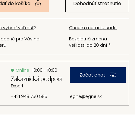
dať do košíka
Dohodnúť stretnutie
o vybrať veľkosť
?
Chcem meraciu sadu
robené pre Vás na
Bezplatná zmena
eru
veľkosti do 20 dní *
Online
10:00 - 18:00
Začať chat
Zákaznická podpora
Expert
+421 948 750 585
egne@egne.sk