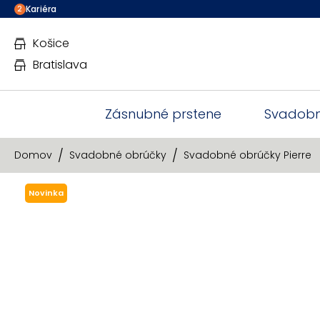
Kariéra
2
Košice
Bratislava
Zásnubné prstene
Svadobn
Domov
Svadobné obrúčky
Svadobné obrúčky Pierre
Novinka