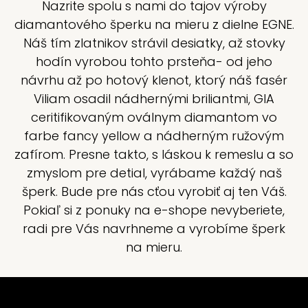
Nazrite spolu s nami do tajov výroby
diamantového šperku na mieru z dielne EGNE.
Náš tím zlatnikov strávil desiatky, až stovky
hodín vyrobou tohto prsteňa- od jeho
návrhu až po hotový klenot, ktorý náš fasér
Viliam osadil nádhernými briliantmi, GIA
ceritifikovaným oválnym diamantom vo
farbe fancy yellow a nádherným ružovým
zafírom. Presne takto, s láskou k remeslu a so
zmyslom pre detial, vyrábame každý naš
šperk. Bude pre nás cťou vyrobiť aj ten Váš.
Pokiaľ si z ponuky na e-shope nevyberiete,
radi pre Vás navrhneme a vyrobíme šperk
na mieru.