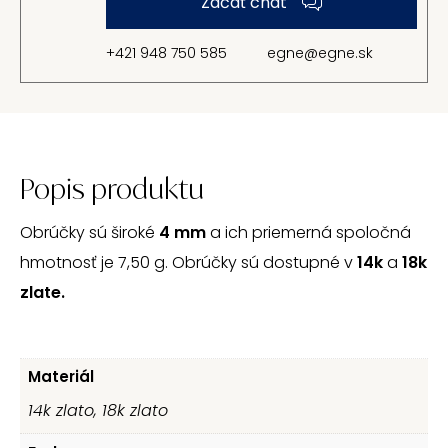
Začať chat
+421 948 750 585
egne@egne.sk
Popis produktu
Obrúčky sú široké
4 mm
a ich priemerná spoločná
hmotnosť je 7,50 g. Obrúčky sú dostupné v
14k
a
18k
zlate.
Materiál
14k zlato, 18k zlato