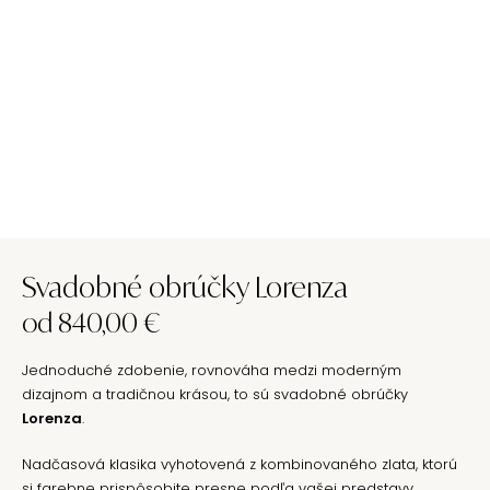
Svadobné obrúčky Lorenza
od
840,00
€
Jednoduché zdobenie, rovnováha medzi moderným
dizajnom a tradičnou krásou, to sú svadobné obrúčky
Lorenza
.
Nadčasová klasika vyhotovená z kombinovaného zlata, ktorú
si farebne prispôsobite presne podľa vašej predstavy.