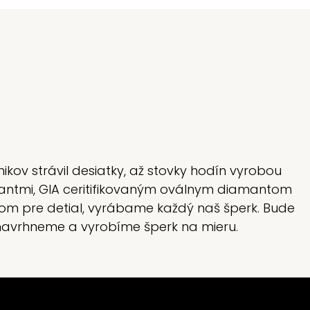
m
ikov strávil desiatky, až stovky hodín vyrobou
iliantmi, GIA ceritifikovaným oválnym diamantom
lom pre detial, vyrábame každý naš šperk. Bude
s navrhneme a vyrobíme šperk na mieru.