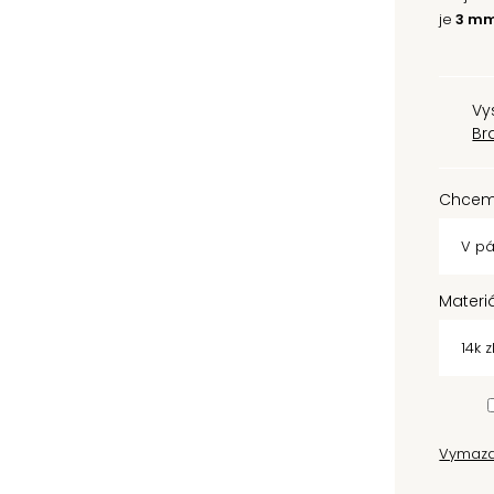
je
3 mm
Vy
Br
Chcem
Materi
Vymaz