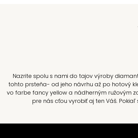
Nazrite spolu s nami do tajov výroby diamanto
tohto prsteňa- od jeho návrhu až po hotový kle
vo farbe fancy yellow a nádherným ružovým zaf
pre nás cťou vyrobiť aj ten Váš. Poki