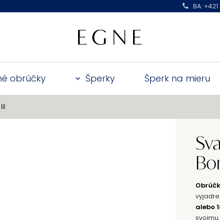
BA: +421
é obrúčky
Šperky
Šperk na mieru
II
Sv
Bon
Obrúčky
vyjadre
alebo 
svojmu 