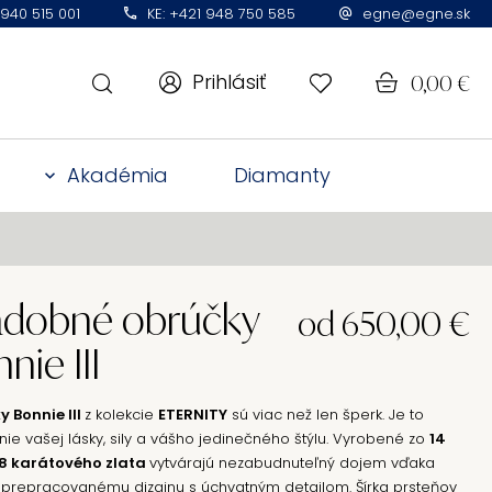
 940 515 001
KE: +421 948 750 585
egne@egne.sk
Prihlásiť
0,00
€
Akadémia
Diamanty
adobné obrúčky
od
650,00
€
nie III
 Bonnie III
z kolekcie
ETERNITY
sú viac než len šperk. Je to
nie vašej lásky, sily a vášho jedinečného štýlu. Vyrobené zo
14
18 karátového zlata
vytvárajú nezabudnuteľný dojem vďaka
prepracovanému dizajnu s úchvatným detailom. Šírka prsteňov