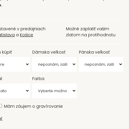
.
stavené v predajniach
Možné zaplatiť vašim
atislava
a
Košice
zlatom na protihodnotu
 kúpiť
Dámska veľkosť
Pánska veľkosť
ál
Farba
Mám záujem o gravírovanie
ať