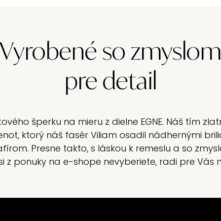
Vyrobené so zmyslo
pre detail
vého šperku na mieru z dielne EGNE. Náš tím zlatn
not, ktorý náš fasér Viliam osadil nádhernými br
írom. Presne takto, s láskou k remeslu a so zmys
aľ si z ponuky na e-shope nevyberiete, radi pre Vá