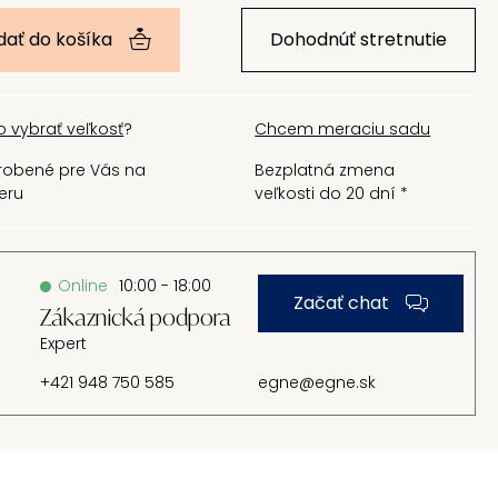
dať do košíka
Dohodnúť stretnutie
o vybrať veľkosť
?
Chcem meraciu sadu
robené pre Vás na
Bezplatná zmena
eru
veľkosti do 20 dní *
Online
10:00 - 18:00
Začať chat
Zákaznická podpora
Expert
+421 948 750 585
egne@egne.sk