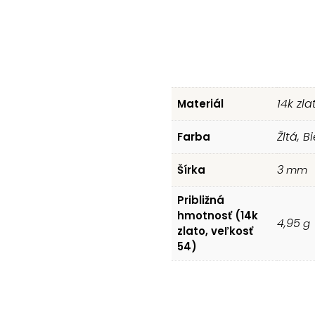
14k zla
Materiál
Žltá, B
Farba
3
Šírka
mm
Približná
hmotnosť (14k
4,95
g
zlato, veľkosť
54)