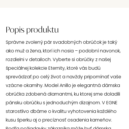
Popis produktu
Správne zvolený pár svadobných obrúčok je taký
ako muž a žena, ktorí ich nosia – podobní navonok,
rozdielni v detailoch. Vyberte si obrúčky z našej
špeciálnej kolekcie Eternity, ktoré vás budú
sprevádzať po celý život a navždy pripomínať vaše
vzácne okamihy. Model Anillo je elegantná dámska
obrúčka zdobená diamantmi, ku ktorej sme doladili
pánsku obrúčku s jednoduchým dizajnom. V EGNE
starostlivo dbáme o kvalitu vyhotovenia každého
kusu šperku aj o precíznosť osadenia kameňov.
Podľa požiadavky zákazníka môže byť dámska