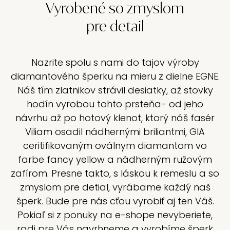
Vyrobené so zmyslom
pre detail
Nazrite spolu s nami do tajov výroby
diamantového šperku na mieru z dielne EGNE.
Náš tím zlatnikov strávil desiatky, až stovky
hodín vyrobou tohto prsteňa- od jeho
návrhu až po hotový klenot, ktorý náš fasér
Viliam osadil nádhernými briliantmi, GIA
ceritifikovaným oválnym diamantom vo
farbe fancy yellow a nádherným ružovým
zafírom. Presne takto, s láskou k remeslu a so
zmyslom pre detial, vyrábame každý naš
šperk. Bude pre nás cťou vyrobiť aj ten Váš.
Pokiaľ si z ponuky na e-shope nevyberiete,
radi pre Vás navrhneme a vyrobíme šperk