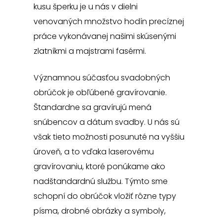
kusu šperku je u nás v dielni
venovaných množstvo hodín precíznej
práce vykonávanej našimi skúsenými
zlatníkmi a majstrami fasérmi.
Významnou súčasťou svadobných
obrúčok je obľúbené gravírovanie.
Štandardne sa gravírujú mená
snúbencov a dátum svadby. U nás sú
však tieto možnosti posunuté na vyššiu
úroveň, a to vďaka laserovému
gravírovaniu, ktoré ponúkame ako
nadštandardnú službu. Týmto sme
schopní do obrúčok vložiť rôzne typy
písma, drobné obrázky a symboly,