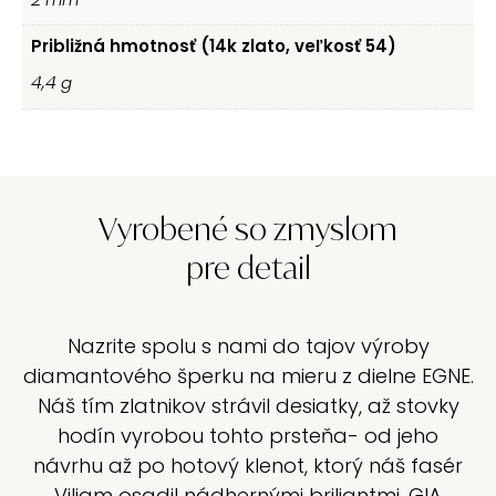
Približná hmotnosť (14k zlato, veľkosť 54)
4,4
g
Vyrobené so zmyslom
pre detail
Nazrite spolu s nami do tajov výroby
diamantového šperku na mieru z dielne EGNE.
Náš tím zlatnikov strávil desiatky, až stovky
hodín vyrobou tohto prsteňa- od jeho
návrhu až po hotový klenot, ktorý náš fasér
Viliam osadil nádhernými briliantmi, GIA