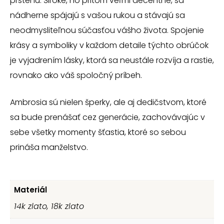
prstenu. Široké, no pritom veľmi decentné, sa
nádherne spájajú s vašou rukou a stávajú sa
neodmysliteľnou súčasťou vášho života. Spojenie
krásy a symboliky v každom detaile týchto obrúčok
je vyjadrením lásky, ktorá sa neustále rozvíja a rastie,
rovnako ako váš spoločný príbeh.
Ambrosia sú nielen šperky, ale aj dedičstvom, ktoré
sa bude prenášať cez generácie, zachovávajúc v
sebe všetky momenty šťastia, ktoré so sebou
prináša manželstvo.
Materiál
14k zlato, 18k zlato