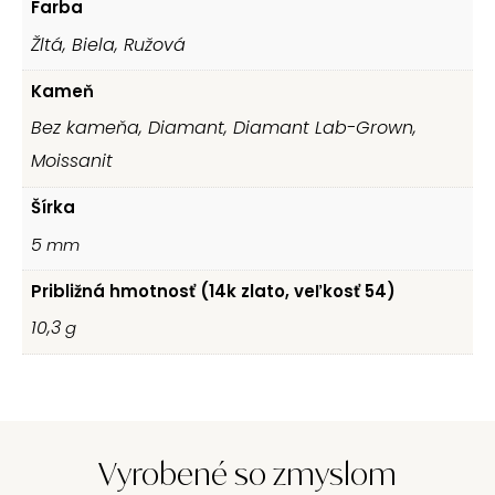
Farba
Žltá, Biela, Ružová
Kameň
Bez kameňa, Diamant, Diamant Lab-Grown,
Moissanit
Šírka
5
mm
Približná hmotnosť (14k zlato, veľkosť 54)
10,3
g
Vyrobené so zmyslom