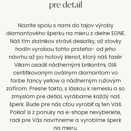
pre detail
Nazrite spolu s nami do tajov výroby
diamantového šperku na mieru z dielne EGNE.
Náš tím zlatnikov strávil desiatky, až stovky
hodín vyrobou tohto prsteňa- od jeho
návrhu až po hotový klenot, ktorý náš fasér
Viliam osadil nádhernými briliantmi, GIA
ceritifikovaným oválnym diamantom vo
farbe fancy yellow a nádherným ružovým
zafírom. Presne takto, s láskou k remeslu a so
zmyslom pre detial, vyrábame každý naš
šperk. Bude pre nás cťou vyrobiť aj ten Váš.
Pokiaľ si z ponuky na e-shope nevyberiete,
radi pre Vás navrhneme a vyrobíme šperk
na mieru.