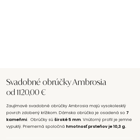
Svadobné obrúčky Ambrosia
od
1120,00
€
Zaujímavé svadobné obrúčky Ambrosia majú vysokolesklý
povrch zdobený krížikom. Dámska obrúčka je osadená so
7
kameňmi
. Obrúčky sú
široké 5 mm
. Vnútorný profil je jemne
vypuklý. Priemerná spoločná
hmotnosť prsteňov je 10,3 g.