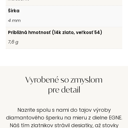
Šírka
4
mm
Približná hmotnosť (14k zlato, veľkosť 54)
7,6
g
Vyrobené so zmyslom
pre detail
Nazrite spolu s nami do tajov výroby
diamantového šperku na mieru z dielne EGNE.
Náš tím zlatnikov strávil desiatky, až stovky