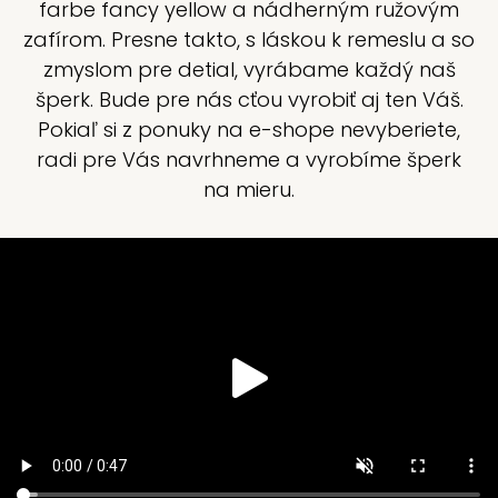
farbe fancy yellow a nádherným ružovým
zafírom. Presne takto, s láskou k remeslu a so
zmyslom pre detial, vyrábame každý naš
šperk. Bude pre nás cťou vyrobiť aj ten Váš.
Pokiaľ si z ponuky na e-shope nevyberiete,
radi pre Vás navrhneme a vyrobíme šperk
na mieru.