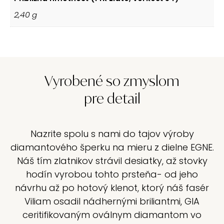
2,40
g
Vyrobené so zmyslom
pre detail
Nazrite spolu s nami do tajov výroby
diamantového šperku na mieru z dielne EGNE.
Náš tím zlatnikov strávil desiatky, až stovky
hodín vyrobou tohto prsteňa- od jeho
návrhu až po hotový klenot, ktorý náš fasér
Viliam osadil nádhernými briliantmi, GIA
ceritifikovaným oválnym diamantom vo