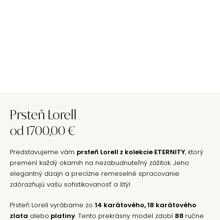
Prsteň Lorell
od
1700,00
€
Predstavujeme vám
prsteň Lorell z kolekcie ETERNITY
, ktorý
premení každý okamih na nezabudnuteľný zážitok. Jeho
elegantný dizajn a precízne remeselné spracovanie
zdôrazňujú vašu sofistikovanosť a štýl.
Prsteň Lorell vyrábame zo
14 karátového, 18 karátového
zlata
alebo
platiny
. Tento prekrásny model zdobí
88
ručne