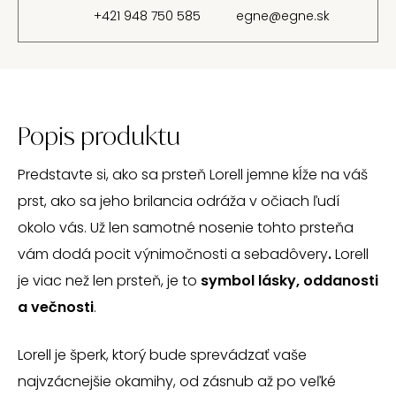
+421 948 750 585
egne@egne.sk
Popis produktu
Predstavte si, ako sa prsteň Lorell jemne kĺže na váš
prst, ako sa jeho brilancia odráža v očiach ľudí
okolo vás. Už len samotné nosenie tohto prsteňa
vám dodá pocit výnimočnosti a sebadôvery
.
Lorell
je viac než len prsteň, je to
symbol lásky, oddanosti
a večnosti
.
Lorell je šperk, ktorý bude sprevádzať vaše
najvzácnejšie okamihy, od zásnub až po veľké