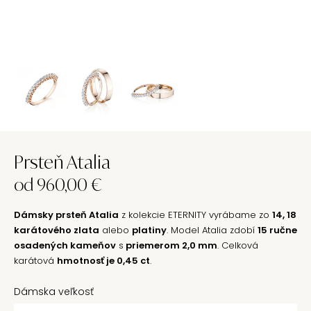
Prsteň Atalia
od
960,00
€
Dámsky prsteň Atalia
z kolekcie ETERNITY vyrábame zo
14, 18
karátového zlata
alebo
platiny
. Model Atalia zdobí
15 ručne
osadených kameňov
s
priemerom 2,0 mm
. Celková
karátová
hmotnosť je 0,45 ct
.
Dámska veľkosť