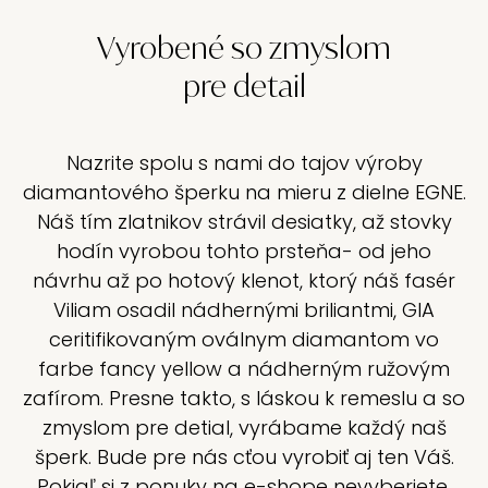
Vyrobené so zmyslom
pre detail
Nazrite spolu s nami do tajov výroby
diamantového šperku na mieru z dielne EGNE.
Náš tím zlatnikov strávil desiatky, až stovky
hodín vyrobou tohto prsteňa- od jeho
návrhu až po hotový klenot, ktorý náš fasér
Viliam osadil nádhernými briliantmi, GIA
ceritifikovaným oválnym diamantom vo
farbe fancy yellow a nádherným ružovým
zafírom. Presne takto, s láskou k remeslu a so
zmyslom pre detial, vyrábame každý naš
šperk. Bude pre nás cťou vyrobiť aj ten Váš.
Pokiaľ si z ponuky na e-shope nevyberiete,