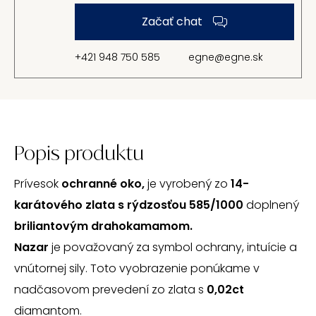
Začať chat
+421 948 750 585
egne@egne.sk
Popis produktu
Prívesok
ochranné oko,
je vyrobený zo
14-
karátového zlata s rýdzosťou 585/1000
doplnený
briliantovým drahokamamom.
Nazar
je považovaný za symbol ochrany, intuície a
vnútornej sily. Toto vyobrazenie ponúkame v
nadčasovom prevedení zo zlata s
0,02ct
diamantom.