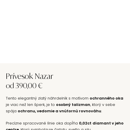
Prívesok Nazar
od
390,00
€
Tento elegantný zlatý náhrdelník s motívom
ochranného oka
je viac než len šperk, je to
osobný talizman
, ktorý v sebe
spája
ochranu, vedomie a vnútornú rovnováhu
.
Precízne spracované línie oka dopĺňa
0,02ct
diamant v jeho
centre
, ktorý symbolizuje čistotu, svetlo a silu.