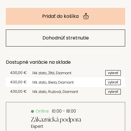
Pridať do košíka
Dohodnúť stretnutie
Dostupné variácie na sklade
430,00
€
14k zlato
,
Žltá
,
Diamant
vybrať
430,00
€
14k zlato
,
Biela
,
Diamant
vybrať
430,00
€
14k zlato
,
Ružová
,
Diamant
vybrať
Online
10:00 - 18:00
Zákaznická podpora
Expert