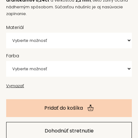
drahokamov 0,24ct
a veľkosťou
2,2
mm
, tieto zafíry očaria
nádherným spôsobom. Súčasťou náušníc je aj nasúvacie
zapínanie.
Materiál
Farba
Vymazať
Pridať do košíka
Dohodnúť stretnutie