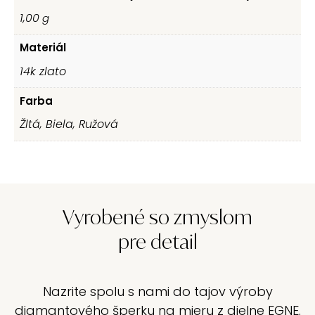
1,00
g
Materiál
14k zlato
Farba
Žltá, Biela, Ružová
Vyrobené so zmyslom
pre detail
Nazrite spolu s nami do tajov výroby
diamantového šperku na mieru z dielne EGNE.