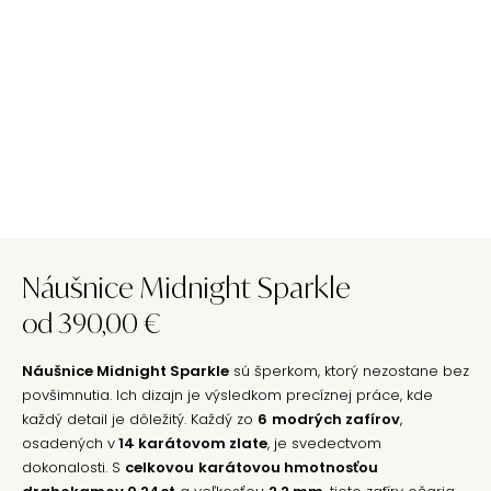
Náušnice Midnight Sparkle
od
390,00
€
Náušnice Midnight Sparkle
sú šperkom, ktorý nezostane bez
povšimnutia. Ich dizajn je výsledkom precíznej práce, kde
každý detail je dôležitý. Každý zo
6
modrých zafírov
,
osadených v
14 karátovom zlate
, je svedectvom
dokonalosti. S
celkovou
karátovou hmotnosťou