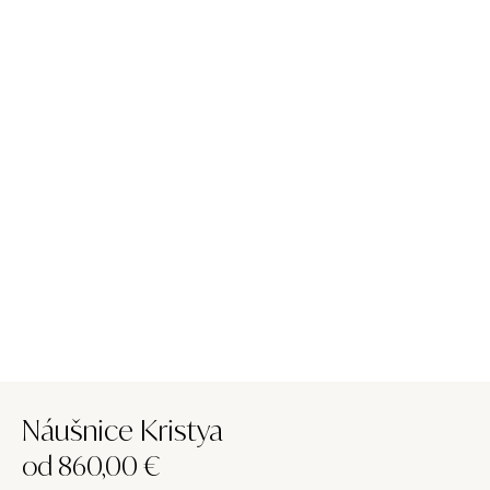
Náušnice Kristya
od
860,00
€