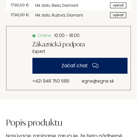
1790,00
€
14k zlato
,
Biela
,
Diamant
vybrať
1790,00
€
14k zlato
,
Ružová
,
Diamant
vybrať
Online
10:00 - 18:00
Zákaznická podpora
Expert
Začať chat
+421 948 750 585
egne@egne.sk
Popis produktu
Nasúvacie zapínanie zaručuje, že tieto nádherné