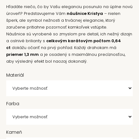
Hľadáte niečo, čo by Vašu eleganciu posunulo na úplne novú
úroveň? Predstavujeme Vám
náušnice Kristya
– nielen
šperk, ale symbol nežnosti a trvácnej elegancie, ktorý
zaručene pritiahne pozornosť kamkoľvek vstúpite.
Náušnice sú vyrobené so zmyslom pre detail, ich nežný dizajn
a oslnivé brilianty s
celkovým karátovým počtom 0,64
ct
dokážu očariť na prvý pohľad. Každý drahokam má
priemer 1,3 mm
a je osadený s maximálnou precíznosťou,
aby výsledný efekt bol naozaj dokonalý.
Materiál
Farba
Kameň