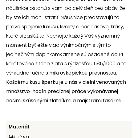
náušnice ostanú s vami po celý deň bez obáv, že
by ste ich mohli stratiť. Náušnice predstavujú to
pravé spojenie luxusu, kvality a nadčasovej krásy,
ktoré si zaslúžite. Nechajte každý Váš významný
moment byť ešte viac výnimočným s týmto
jedinečným doplnkomKamene sú osadené do 14
karátového žltého zlata s rýdzosťou 585/1000 a to
výhradne ručne
s mikroskopickou presnosťou.
K
aždému kusu šperku je u nás v dielni venovaných
množstvo hodín precíznej práce vykonávanej
našimi skúsenými zlatníkmi a majstrami fasérmi.
Materiál
14k zlato