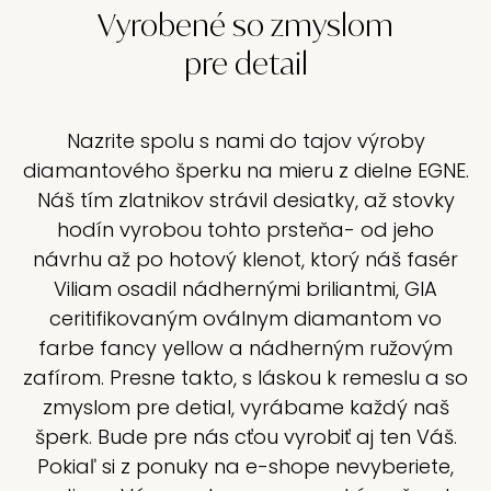
Vyrobené so zmyslom
pre detail
Nazrite spolu s nami do tajov výroby
diamantového šperku na mieru z dielne EGNE.
Náš tím zlatnikov strávil desiatky, až stovky
hodín vyrobou tohto prsteňa- od jeho
návrhu až po hotový klenot, ktorý náš fasér
Viliam osadil nádhernými briliantmi, GIA
ceritifikovaným oválnym diamantom vo
farbe fancy yellow a nádherným ružovým
zafírom. Presne takto, s láskou k remeslu a so
zmyslom pre detial, vyrábame každý naš
šperk. Bude pre nás cťou vyrobiť aj ten Váš.
Pokiaľ si z ponuky na e-shope nevyberiete,