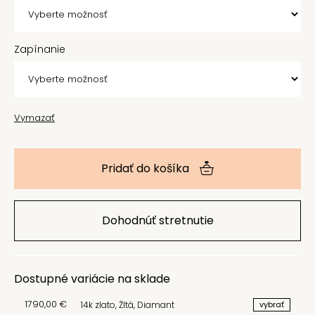
Zapínanie
Vymazať
Pridať do košíka
Dohodnúť stretnutie
Dostupné variácie na sklade
1790,00
€
14k zlato
,
Žltá
,
Diamant
vybrať