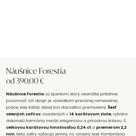
Náušnice Forestia
od
390,00
€
Náušnice Forestia
sú šperkom, ktorý okamžite pritiahne
pozornosť. Ich dizajn je výsledkom precíznej remeselnej
práce, kde každý detail bol starostlivo premyslený.
Šesť
zelených zafírov
, osadených v
14
karátovom zlate
, vytvára
dokonalú harmóniu medzi eleganciou a prírodnou krásou. S
celkovou karátovou hmotnosťou 0,24 ct
a
priemerom 2,2
mm
, tieto zafíry vyžarujú jemný, no výrazný lesk. Kombinácia