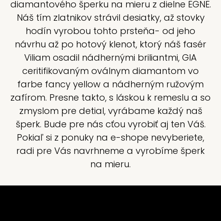
diamantového šperku na mieru z dielne EGNE.
Náš tím zlatnikov strávil desiatky, až stovky
hodín vyrobou tohto prsteňa- od jeho
návrhu až po hotový klenot, ktorý náš fasér
Viliam osadil nádhernými briliantmi, GIA
ceritifikovaným oválnym diamantom vo
farbe fancy yellow a nádherným ružovým
zafírom. Presne takto, s láskou k remeslu a so
zmyslom pre detial, vyrábame každý naš
šperk. Bude pre nás cťou vyrobiť aj ten Váš.
Pokiaľ si z ponuky na e-shope nevyberiete,
radi pre Vás navrhneme a vyrobíme šperk
na mieru.