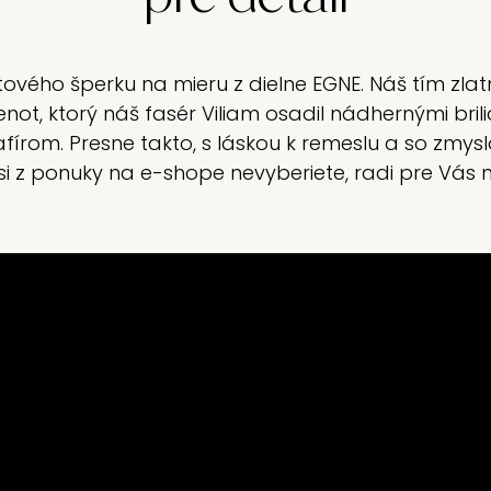
vého šperku na mieru z dielne EGNE. Náš tím zlatn
not, ktorý náš fasér Viliam osadil nádhernými br
írom. Presne takto, s láskou k remeslu a so zmys
aľ si z ponuky na e-shope nevyberiete, radi pre Vá