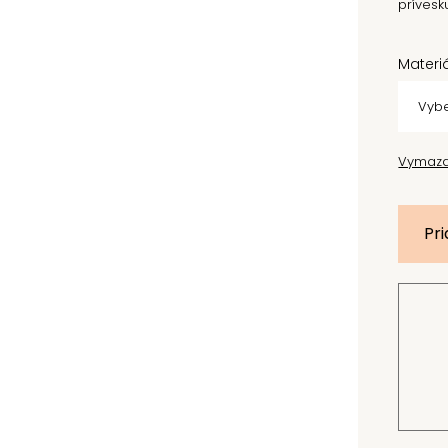
prívesk
Materi
Vymaz
Pri