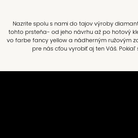
Nazrite spolu s nami do tajov výroby diamanto
tohto prsteňa- od jeho návrhu až po hotový kle
vo farbe fancy yellow a nádherným ružovým zaf
pre nás cťou vyrobiť aj ten Váš. Poki