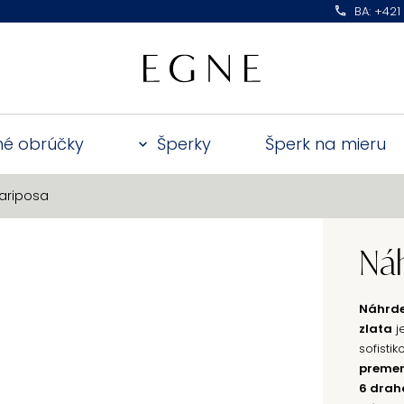
BA: +421
é obrúčky
Šperky
Šperk na mieru
ariposa
Náh
Náhrde
zlata
j
sofisti
preme
6 dra