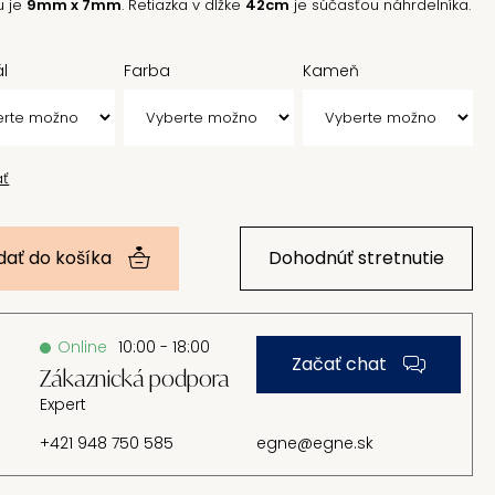
u je
9mm x 7mm
. Retiazka v dĺžke
42cm
je súčasťou náhrdelníka.
ál
Farba
Kameň
ať
dať do košíka
Dohodnúť stretnutie
Online
10:00 - 18:00
Začať chat
Zákaznická podpora
Expert
+421 948 750 585
egne@egne.sk