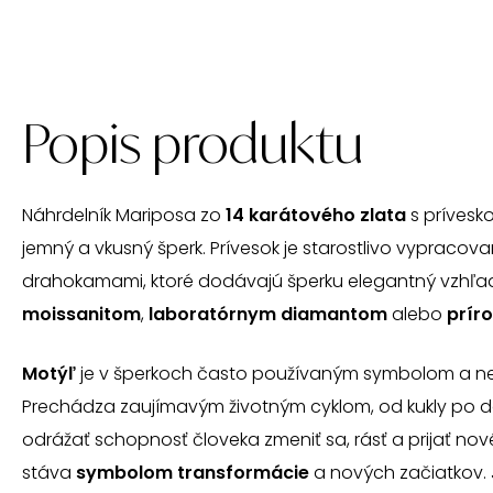
Popis produktu
Náhrdelník Mariposa zo
14 karátového zlata
s prívesk
jemný a vkusný šperk. Prívesok je starostlivo vypraco
drahokamami, ktoré dodávajú šperku elegantný vzhľad
moissanitom
,
laboratórnym diamantom
alebo
prír
Motýľ
je v šperkoch často používaným symbolom a n
Prechádza zaujímavým životným cyklom, od kukly po 
odrážať schopnosť človeka zmeniť sa, rásť a prijať nov
stáva
symbolom transformácie
a nových začiatkov.