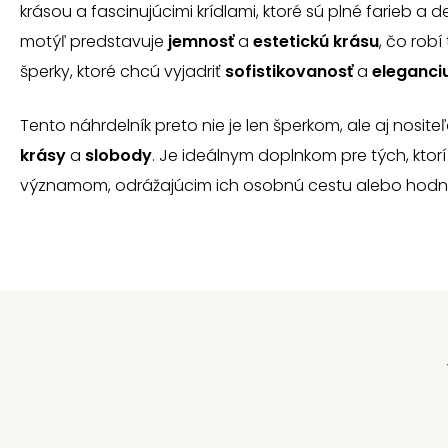
krásou a fascinujúcimi krídlami, ktoré sú plné farieb a
motýľ predstavuje
jemnosť
a
estetickú krásu
, čo robí
šperky, ktoré chcú vyjadriť
sofistikovanosť
a
eleganci
Tento náhrdelník preto nie je len šperkom, ale aj nosit
krásy
a
slobody
. Je ideálnym doplnkom pre tých, ktorí
významom, odrážajúcim ich osobnú cestu alebo hodn