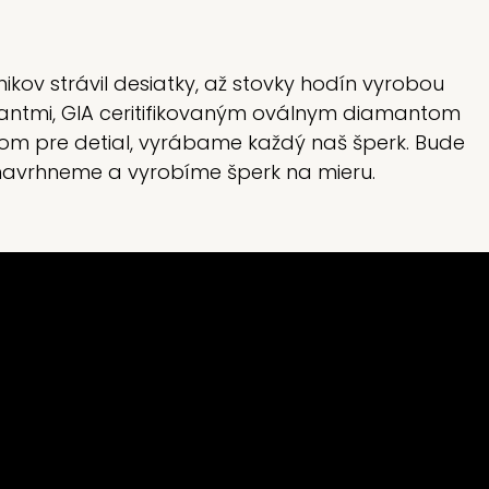
ikov strávil desiatky, až stovky hodín vyrobou
iliantmi, GIA ceritifikovaným oválnym diamantom
lom pre detial, vyrábame každý naš šperk. Bude
s navrhneme a vyrobíme šperk na mieru.