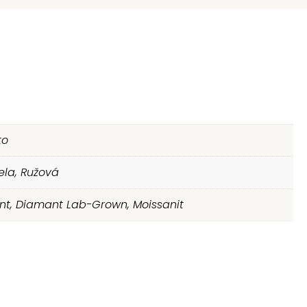
to
iela, Ružová
t, Diamant Lab-Grown, Moissanit