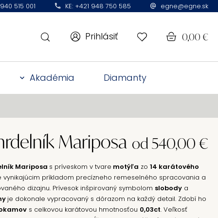
 940 515 001
KE: +421 948 750 585
egne@egne.sk
Prihlásiť
0,00
€
Akadémia
Diamanty
rdelník Mariposa
od
540,00
€
lník Mariposa
s príveskom v tvare
motýľa
zo
14 karátového
e vynikajúcim príkladom precízneho remeselného spracovania a
kovaného dizajnu. Prívesok inšpirovaný symbolom
slobody
a
ny
je dokonale vypracovaný s dôrazom na každý detail. Zdobí ho
hokamov
s celkovou karátovou hmotnosťou
0,03ct
. Veľkosť