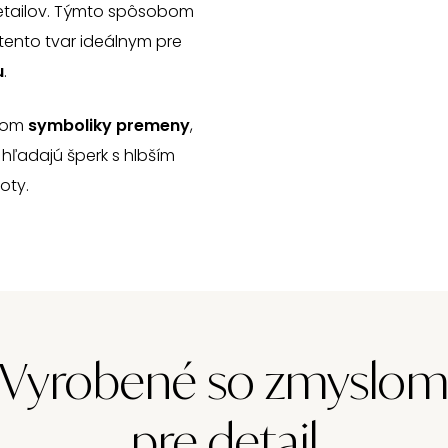
 detailov. Týmto spôsobom
 tento tvar ideálnym pre
u
.
eľom
symboliky premeny
,
 hľadajú šperk s hlbším
oty.
Vyrobené so zmyslo
pre detail