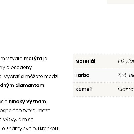
om v tvare
motýľa
je
14k zla
Materiál
vaný a osadený
Žltá, B
Farba
. Vybrať si môžete medzi
odným diamantom
.
Diaman
Kameň
esie
hlboký význam
.
dospelého tvora, môže
é výzvy, čím sa
 Je známy svojou krehkou