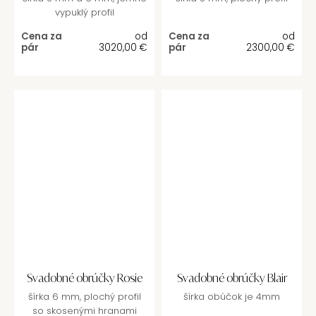
vypuklý profil
Cena za
od
Cena za
od
pár
3020,00
€
pár
2300,00
€
Svadobné obrúčky Rosie
Svadobné obrúčky Blair
šírka 6 mm, plochý profil
šírka obúčok je 4mm
so skosenými hranami