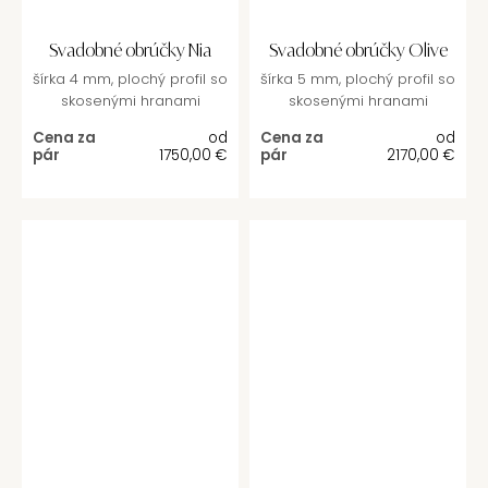
Svadobné obrúčky Nia
Svadobné obrúčky Olive
šírka 4 mm, plochý profil so
šírka 5 mm, plochý profil so
skosenými hranami
skosenými hranami
Cena za
od
Cena za
od
pár
1750,00
€
pár
2170,00
€