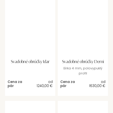
Svadobné obrúčky Idar
Svadobné obrúčky Demi
šírka 4 mm, polovypuklý
profil
Cena za
od
Cena za
od
pár
1240,00
€
pár
1630,00
€