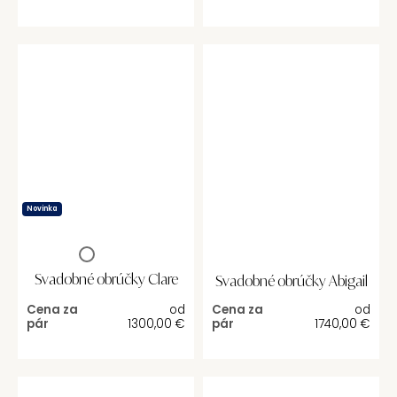
Novinka
Svadobné obrúčky Clare
Svadobné obrúčky Abigail
Cena za
od
Cena za
od
pár
1300,00
€
pár
1740,00
€