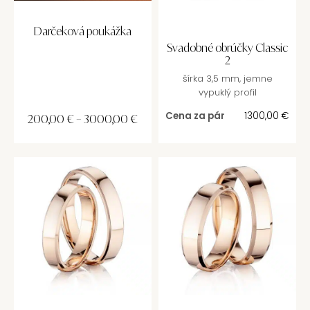
Darčeková poukážka
Svadobné obrúčky Classic
2
šírka 3,5 mm, jemne
vypuklý profil
Cena za pár
1300,00
€
200,00
€
–
3000,00
€