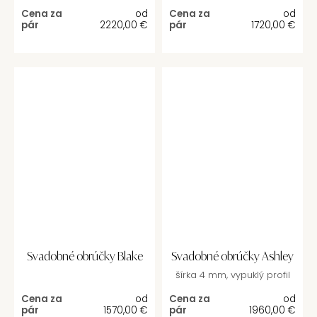
Cena za
od
Cena za
od
pár
2220,00
€
pár
1720,00
€
Svadobné obrúčky Blake
Svadobné obrúčky Ashley
šírka 4 mm, vypuklý profil
Cena za
od
Cena za
od
pár
1570,00
€
pár
1960,00
€