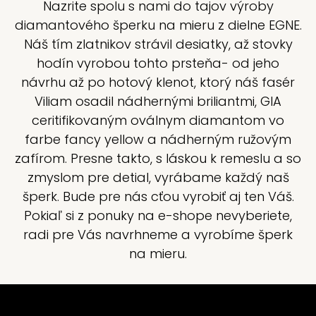
Nazrite spolu s nami do tajov výroby
diamantového šperku na mieru z dielne EGNE.
Náš tím zlatnikov strávil desiatky, až stovky
hodín vyrobou tohto prsteňa- od jeho
návrhu až po hotový klenot, ktorý náš fasér
Viliam osadil nádhernými briliantmi, GIA
ceritifikovaným oválnym diamantom vo
farbe fancy yellow a nádherným ružovým
zafírom. Presne takto, s láskou k remeslu a so
zmyslom pre detial, vyrábame každý naš
šperk. Bude pre nás cťou vyrobiť aj ten Váš.
Pokiaľ si z ponuky na e-shope nevyberiete,
radi pre Vás navrhneme a vyrobíme šperk
na mieru.