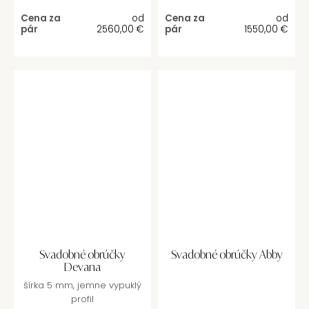
Cena za
od
Cena za
od
pár
2560,00
€
pár
1550,00
€
Svadobné obrúčky
Svadobné obrúčky Abby
Devana
šírka 5 mm, jemne vypuklý
profil