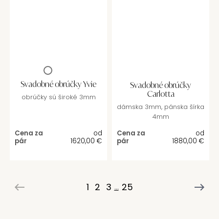
Svadobné obrúčky Yvie
Svadobné obrúčky
Carlotta
obrúčky sú široké 3mm
dámska 3mm, pánska šírka
4mm
Cena za
od
Cena za
od
pár
1620,00
€
pár
1880,00
€
1
2
3
25
...