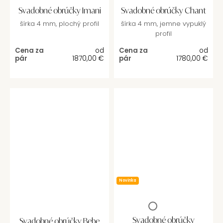
Svadobné obrúčky Imani
Svadobné obrúčky Chant
šírka 4 mm, plochý profil
šírka 4 mm, jemne vypuklý
profil
Cena za
od
Cena za
od
pár
1870,00
€
pár
1780,00
€
Novinka
Svadobné obrúčky
Svadobné obrúčky Bebe