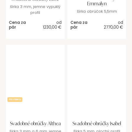
Emmalyn
šírka 3 mm, jemne vypuklý
šírka obrúčok 5,5mm
profil
Cena za
od
Cena za
od
pár
1230,00
€
pár
2770,00
€
Na mieru
Svadobné obrúčky Althea
Svadobné obrúčky Isabel
šírka 3 mm a 6 mm, jemne
šírka 5 mm, plochý profil