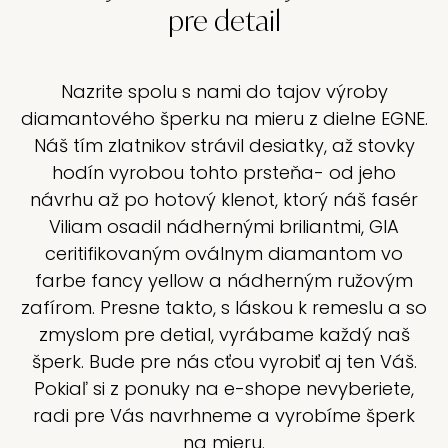
pre detail
Nazrite spolu s nami do tajov výroby
diamantového šperku na mieru z dielne EGNE.
Náš tím zlatnikov strávil desiatky, až stovky
hodín vyrobou tohto prsteňa- od jeho
návrhu až po hotový klenot, ktorý náš fasér
Viliam osadil nádhernými briliantmi, GIA
ceritifikovaným oválnym diamantom vo
farbe fancy yellow a nádherným ružovým
zafírom. Presne takto, s láskou k remeslu a so
zmyslom pre detial, vyrábame každý naš
šperk. Bude pre nás cťou vyrobiť aj ten Váš.
Pokiaľ si z ponuky na e-shope nevyberiete,
radi pre Vás navrhneme a vyrobíme šperk
na mieru.