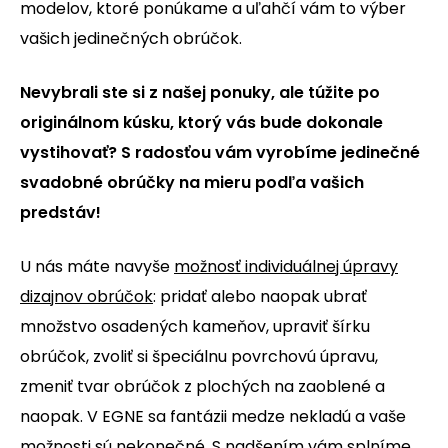
modelov, ktoré ponúkame a uľahčí vám to výber
vašich jedinečných obrúčok.
Nevybrali ste si z našej ponuky, ale túžite po
originálnom kúsku, ktorý vás bude dokonale
vystihovať? S radosťou vám vyrobíme jedinečné
svadobné obrúčky na mieru podľa vašich
predstáv!
U nás máte navyše
možnosť individuálnej úpravy
dizajnov obrúčok
: pridať alebo naopak ubrať
množstvo osadených kameňov, upraviť šírku
obrúčok, zvoliť si špeciálnu povrchovú úpravu,
zmeniť tvar obrúčok z plochých na zaoblené a
naopak. V EGNE sa fantázii medze nekladú a vaše
možnosti sú nekonečné. S nadšením vám splníme