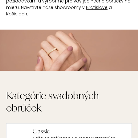
požiadavkam a vyrobíme pre vás jedinečné obrúčky na
mieru. Navštívte náše showroomy v
Bratislave
a
Košiciach
.
Kategórie svadobných
obrúčok
Classic