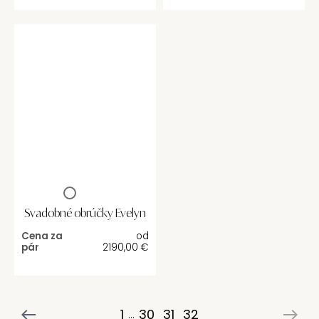
Svadobné obrúčky Evelyn
Cena za
od
pár
2190,00
€
1
30
31
32
...