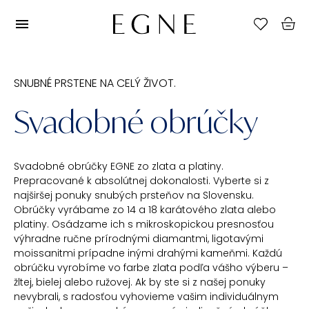
SNUBNÉ PRSTENE NA CELÝ ŽIVOT.
Svadobné obrúčky
Svadobné obrúčky EGNE zo zlata a platiny.
Prepracované k absolútnej dokonalosti. Vyberte si z
najširšej ponuky snubých prsteňov na Slovensku.
Obrúčky vyrábame zo 14 a 18 karátového zlata alebo
platiny. Osádzame ich s mikroskopickou presnosťou
výhradne ručne prírodnými diamantmi, ligotavými
moissanitmi prípadne inými drahými kameňmi. Každú
obrúčku vyrobíme vo farbe zlata podľa vášho výberu –
žltej, bielej alebo ružovej. Ak by ste si z našej ponuky
nevybrali, s radosťou vyhovieme vašim individuálnym