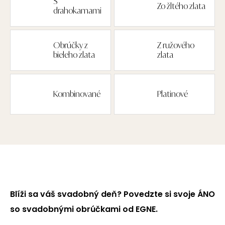
S
Zo žltého zlata
drahokamami
Obrúčky z
Z ružového
bieleho zlata
zlata
Kombinované
Platinové
Blíži sa váš svadobný deň? Povedzte si svoje ÁNO
so svadobnými obrúčkami od EGNE.