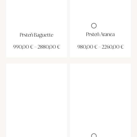
Prsteň Aranea
Prsteň Baguette
990,00
€
–
2880,00
€
980,00
€
–
2260,00
€