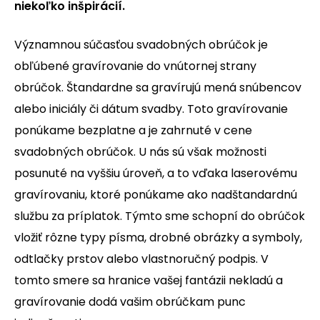
niekoľko inšpirácií.
Významnou súčasťou svadobných obrúčok je
obľúbené gravírovanie do vnútornej strany
obrúčok. Štandardne sa gravírujú mená snúbencov
alebo iniciály či dátum svadby. Toto gravírovanie
ponúkame bezplatne a je zahrnuté v cene
svadobných obrúčok. U nás sú však možnosti
posunuté na vyššiu úroveň, a to vďaka laserovému
gravírovaniu, ktoré ponúkame ako nadštandardnú
službu za príplatok. Týmto sme schopní do obrúčok
vložiť rôzne typy písma, drobné obrázky a symboly,
odtlačky prstov alebo vlastnoručný podpis. V
tomto smere sa hranice vašej fantázii nekladú a
gravírovanie dodá vašim obrúčkam punc