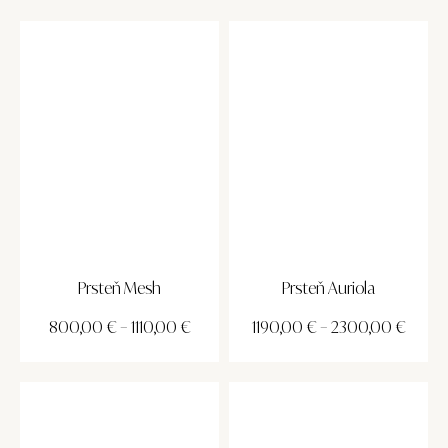
Prsteň Mesh
Prsteň Auriola
800,00
€
–
1110,00
€
1190,00
€
–
2300,00
€