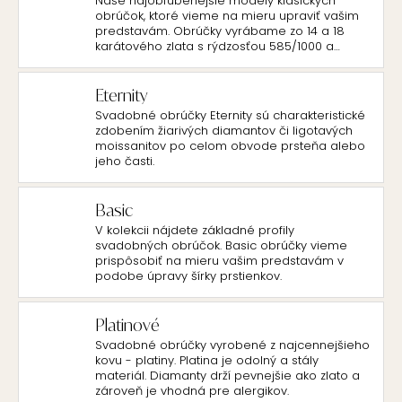
Naše najobľúbenejšie modely klasických
obrúčok, ktoré vieme na mieru upraviť vašim
predstavám. Obrúčky vyrábame zo 14 a 18
karátového zlata s rýdzosťou 585/1000 a
750/1000.
Eternity
Svadobné obrúčky Eternity sú charakteristické
zdobením žiarivých diamantov či ligotavých
moissanitov po celom obvode prsteňa alebo
jeho časti.
Basic
V kolekcii nájdete základné profily
svadobných obrúčok. Basic obrúčky vieme
prispôsobiť na mieru vašim predstavám v
podobe úpravy šírky prstienkov.
Platinové
Svadobné obrúčky vyrobené z najcennejšieho
kovu - platiny. Platina je odolný a stály
materiál. Diamanty drží pevnejšie ako zlato a
zároveň je vhodná pre alergikov.