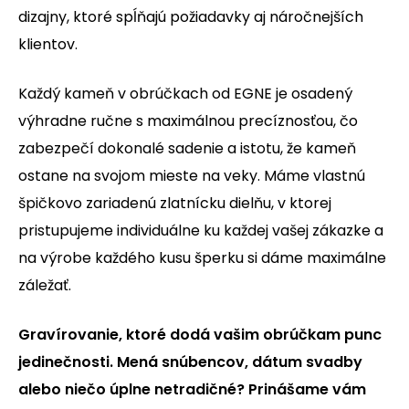
dizajny, ktoré spĺňajú požiadavky aj náročnejších
klientov.
Každý kameň v obrúčkach od EGNE je osadený
výhradne ručne s maximálnou precíznosťou, čo
zabezpečí dokonalé sadenie a istotu, že kameň
ostane na svojom mieste na veky. Máme vlastnú
špičkovo zariadenú zlatnícku dielňu, v ktorej
pristupujeme individuálne ku každej vašej zákazke a
na výrobe každého kusu šperku si dáme maximálne
záležať.
Gravírovanie, ktoré dodá vašim obrúčkam punc
jedinečnosti. Mená snúbencov, dátum svadby
alebo niečo úplne netradičné? Prinášame vám