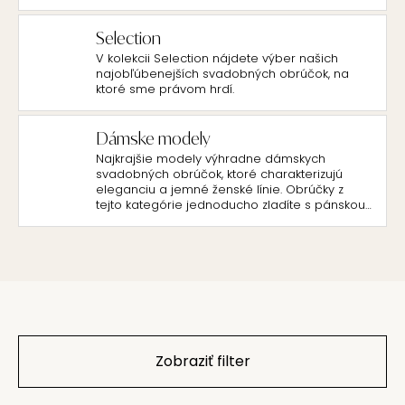
Selection
V kolekcii Selection nájdete výber našich
najobľúbenejších svadobných obrúčok, na
ktoré sme právom hrdí.
Dámske modely
Najkrajšie modely výhradne dámskych
svadobných obrúčok, ktoré charakterizujú
eleganciu a jemné ženské línie. Obrúčky z
tejto kategórie jednoducho zladíte s pánskou
klasikou s nadčasovým dizajnom.
Zobraziť filter