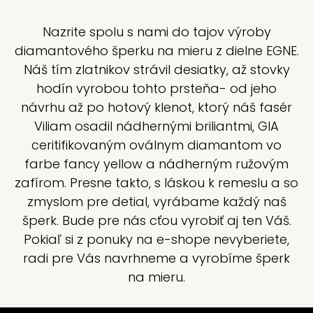
Nazrite spolu s nami do tajov výroby
diamantového šperku na mieru z dielne EGNE.
Náš tím zlatnikov strávil desiatky, až stovky
hodín vyrobou tohto prsteňa- od jeho
návrhu až po hotový klenot, ktorý náš fasér
Viliam osadil nádhernými briliantmi, GIA
ceritifikovaným oválnym diamantom vo
farbe fancy yellow a nádherným ružovým
zafírom. Presne takto, s láskou k remeslu a so
zmyslom pre detial, vyrábame každý naš
šperk. Bude pre nás cťou vyrobiť aj ten Váš.
Pokiaľ si z ponuky na e-shope nevyberiete,
radi pre Vás navrhneme a vyrobíme šperk
na mieru.