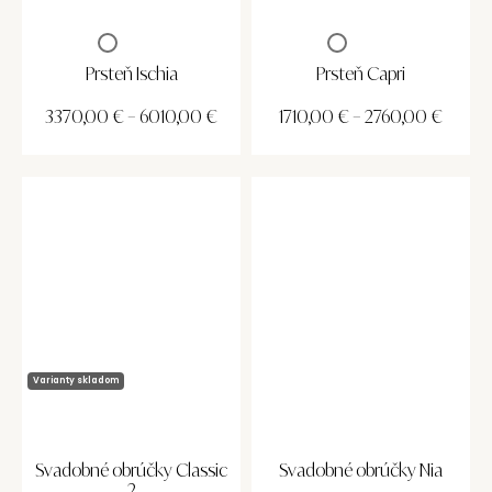
Prsteň Ischia
Prsteň Capri
3370,00
€
–
6010,00
€
1710,00
€
–
2760,00
€
Varianty skladom
Svadobné obrúčky Classic
Svadobné obrúčky Nia
2