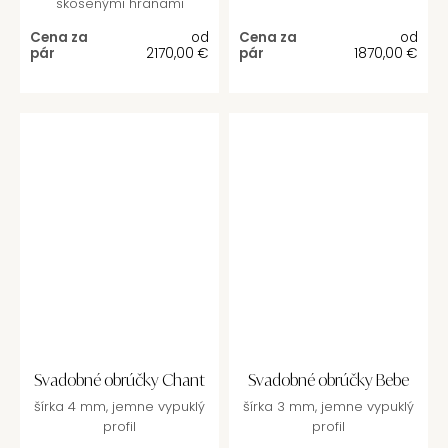
skosenými hranami
Cena za
od
Cena za
od
pár
2170,00
€
pár
1870,00
€
Svadobné obrúčky Chant
Svadobné obrúčky Bebe
šírka 4 mm, jemne vypuklý
šírka 3 mm, jemne vypuklý
profil
profil