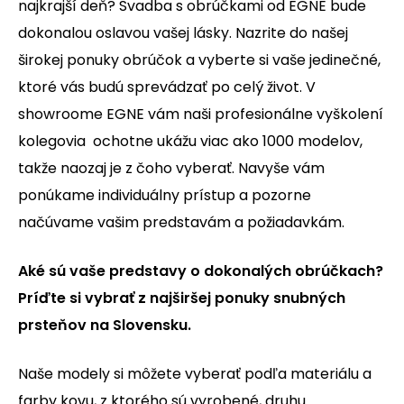
najkrajší deň? Svadba s obrúčkami od EGNE bude
dokonalou oslavou vašej lásky. Nazrite do našej
širokej ponuky obrúčok a vyberte si vaše jedinečné,
ktoré vás budú sprevádzať po celý život. V
showroome EGNE vám naši profesionálne vyškolení
kolegovia ochotne ukážu viac ako 1000 modelov,
takže naozaj je z čoho vyberať. Navyše vám
ponúkame individuálny prístup a pozorne
načúvame vašim predstavám a požiadavkám.
Aké sú vaše predstavy o dokonalých obrúčkach?
Príďte si vybrať z najširšej ponuky snubných
prsteňov na Slovensku.
Naše modely si môžete vyberať podľa materiálu a
farby kovu, z ktorého sú vyrobené, druhu