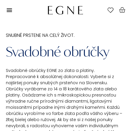
SNUBNÉ PRSTENE NA CELÝ ŽIVOT.
Svadobné obrúčky
Svadobné obrúčky EGNE zo zlata a platiny.
Prepracované k absolútnej dokonalosti. Vyberte si z
najširšej ponuky snubých prsteňov na Slovensku.
Obrúčky vyrábame zo 14 a 18 karátového zlata alebo
platiny. Osádzame ich s mikroskopickou presnosťou
výhradne ručne prírodnými diamantmi, ligotavými
moissanitmi prípadne inými drahými kameňmi. Každú
obrúčku vyrobíme vo farbe zlata podľa vášho výberu –
žltej, bielej alebo ružovej. Ak by ste si z našej ponuky
nevybrali, s radosťou vyhovieme vašim individuálnym