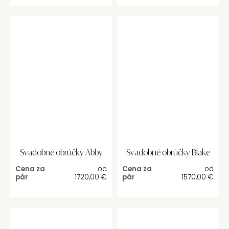
Svadobné obrúčky Abby
Svadobné obrúčky Blake
Cena za
od
Cena za
od
pár
1720,00
€
pár
1570,00
€