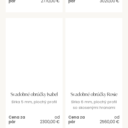
pár
2770,00
€
pár
3020,00
€
Svadobné obrúčky Isabel
Svadobné obrúčky Rosie
šírka 5 mm, plochý profil
šírka 6 mm, plochý profil
so skosenými hranami
Cena za
od
Cena za
od
pár
2300,00
€
pár
2560,00
€