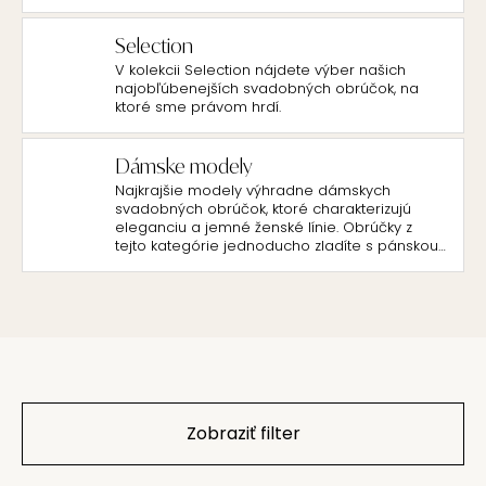
Selection
V kolekcii Selection nájdete výber našich
najobľúbenejších svadobných obrúčok, na
ktoré sme právom hrdí.
Dámske modely
Najkrajšie modely výhradne dámskych
svadobných obrúčok, ktoré charakterizujú
eleganciu a jemné ženské línie. Obrúčky z
tejto kategórie jednoducho zladíte s pánskou
klasikou s nadčasovým dizajnom.
Zobraziť filter