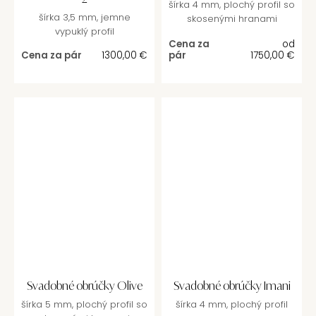
šírka 4 mm, plochý profil so
šírka 3,5 mm, jemne
skosenými hranami
vypuklý profil
Cena za
od
Cena za pár
1300,00
€
pár
1750,00
€
Svadobné obrúčky Olive
Svadobné obrúčky Imani
šírka 5 mm, plochý profil so
šírka 4 mm, plochý profil