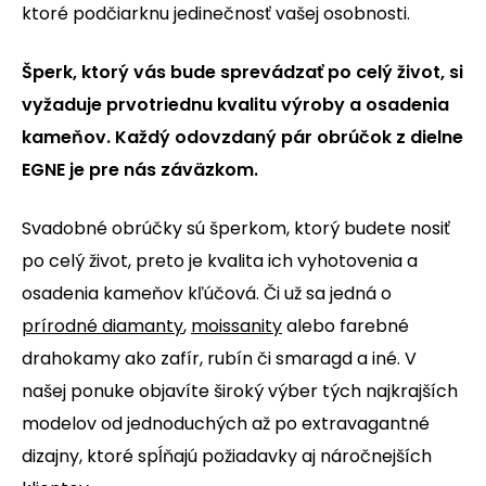
ktoré podčiarknu jedinečnosť vašej osobnosti.
Šperk, ktorý vás bude sprevádzať po celý život, si
vyžaduje prvotriednu kvalitu výroby a osadenia
kameňov. Každý odovzdaný pár obrúčok z dielne
EGNE je pre nás záväzkom.
Svadobné obrúčky sú šperkom, ktorý budete nosiť
po celý život, preto je kvalita ich vyhotovenia a
osadenia kameňov kľúčová. Či už sa jedná o
prírodné diamanty
,
moissanity
alebo farebné
drahokamy ako zafír, rubín či smaragd a iné. V
našej ponuke objavíte široký výber tých najkrajších
modelov od jednoduchých až po extravagantné
dizajny, ktoré spĺňajú požiadavky aj náročnejších