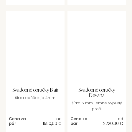
Svadobné obrúčky Blair
Svadobné obrúčky
Devana
šírka obúčok je 4mm
šírka 5 mm, jemne vypuklý
profil
Cena za
od
Cena za
od
pár
1550,00
€
pár
2220,00
€