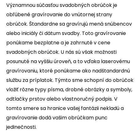
Významnou súčasťou svadobných obrúčok je
obľúbené gravírovanie do vnútornej strany
obrúčok. Štandardne sa gravírujú mená snúbencov
alebo iniciály či dátum svadby. Toto gravírovanie
ponúkame bezplatne a je zahrnuté v cene
svadobných obrúčok. U nás sú však možnosti
posunuté na vyššiu úroveň, a to vďaka laserovému
gravírovaniu, ktoré ponúkame ako nadštandardnú
službu za príplatok. Týmto sme schopní do obrúčok
vložiť rôzne typy písma, drobné obrázky a symboly,
odtlačky prstov alebo vlastnoručný podpis. V
tomto smere sa hranice vašej fantázii nekladú a
gravírovanie dodá vašim obrúčkam punc
jedinečnosti.