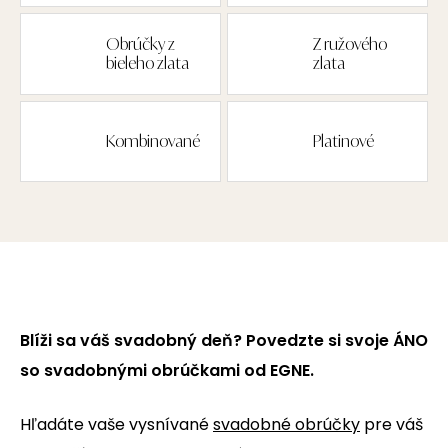
Obrúčky z
Z ružového
bieleho zlata
zlata
Kombinované
Platinové
Blíži sa váš svadobný deň? Povedzte si svoje ÁNO
so svadobnými obrúčkami od EGNE.
Hľadáte vaše vysnívané
svadobné obrúčky
pre váš