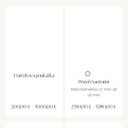
Darčeková poukážka
Prsteň Santorini
šírka kameňov 1,7 mm až
1,9 mm
200,00
€
–
3000,00
€
2350,00
€
–
5280,00
€