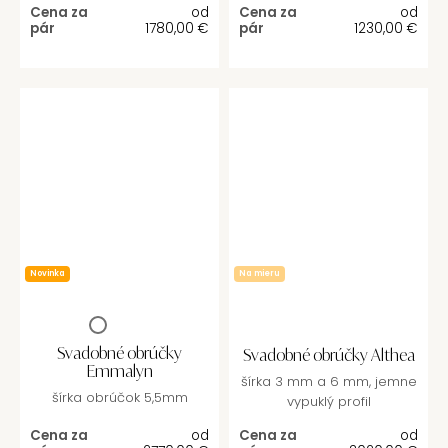
Cena za
od
Cena za
od
pár
1780,00
€
pár
1230,00
€
Novinka
Na mieru
Svadobné obrúčky
Svadobné obrúčky Althea
Emmalyn
šírka 3 mm a 6 mm, jemne
šírka obrúčok 5,5mm
vypuklý profil
Cena za
od
Cena za
od