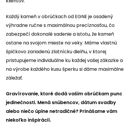
klientov.
Každý kameň v obrúčkach od EGNE je osadený
výhradne ručne s maximálnou precíznosťou, čo
zabezpečí dokonalé sadenie a istotu, že kameň
ostane na svojom mieste na veky. Máme vlastnú
špičkovo zariadenú zlatnícku dielňu, v ktorej
pristupujeme individuálne ku každej vašej zákazke a
na výrobe každého kusu šperku si dáme maximálne
záležať.
Gravírovanie, ktoré dodá vašim obrúčkam punc
jedinečnosti. Mená snúbencov, dátum svadby
alebo niečo úplne netradičné? Prinášame vám
niekoľko inšpirácií.