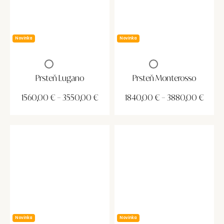
Novinka
Novinka
Prsteň Lugano
Prsteň Monterosso
1560,00
€
–
3550,00
€
1840,00
€
–
3880,00
€
Novinka
Novinka