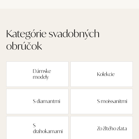
Kategórie svadobných
obrúčok
Dámske
Kolekcie
modely
S diamantmi
S moissanitmi
S
Zo žltého zlata
drahokamami