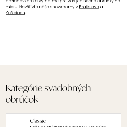
požiadavkam a vyrobíme pre vás jedinečné obrúčky na
mieru. Navštívte náše showroomy v
Bratislave
a
Košiciach
.
Kategórie svadobných
obrúčok
Classic