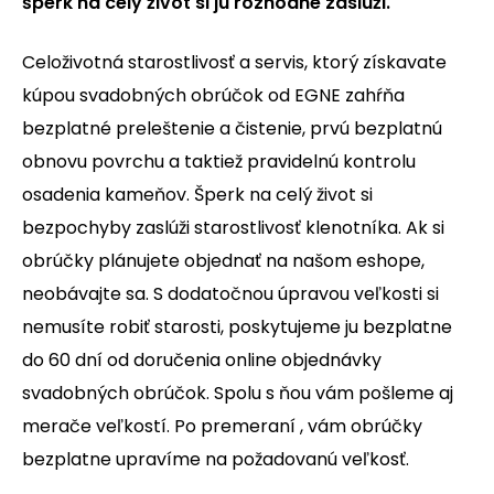
šperk na celý život si ju rozhodne zaslúži.
Celoživotná starostlivosť a servis, ktorý získavate
kúpou svadobných obrúčok od EGNE zahŕňa
bezplatné preleštenie a čistenie, prvú bezplatnú
obnovu povrchu a taktiež pravidelnú kontrolu
osadenia kameňov. Šperk na celý život si
bezpochyby zaslúži starostlivosť klenotníka. Ak si
obrúčky plánujete objednať na našom eshope,
neobávajte sa. S dodatočnou úpravou veľkosti si
nemusíte robiť starosti, poskytujeme ju bezplatne
do 60 dní od doručenia online objednávky
svadobných obrúčok. Spolu s ňou vám pošleme aj
merače veľkostí. Po premeraní , vám obrúčky
bezplatne upravíme na požadovanú veľkosť.