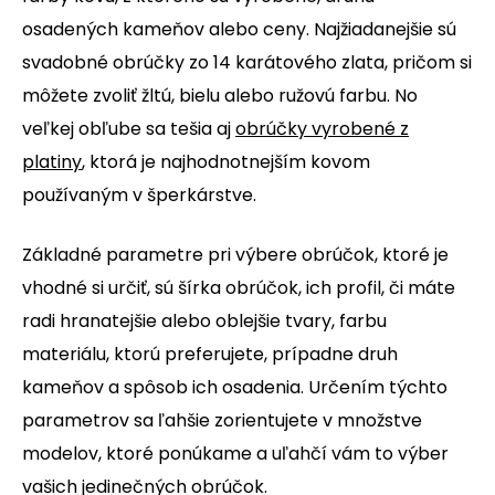
osadených kameňov alebo ceny. Najžiadanejšie sú
svadobné obrúčky zo 14 karátového zlata, pričom si
môžete zvoliť žltú, bielu alebo ružovú farbu. No
veľkej obľube sa tešia aj
obrúčky vyrobené z
platiny
, ktorá je najhodnotnejším kovom
používaným v šperkárstve.
Základné parametre pri výbere obrúčok, ktoré je
vhodné si určiť, sú šírka obrúčok, ich profil, či máte
radi hranatejšie alebo oblejšie tvary, farbu
materiálu, ktorú preferujete, prípadne druh
kameňov a spôsob ich osadenia. Určením týchto
parametrov sa ľahšie zorientujete v množstve
modelov, ktoré ponúkame a uľahčí vám to výber
vašich jedinečných obrúčok.