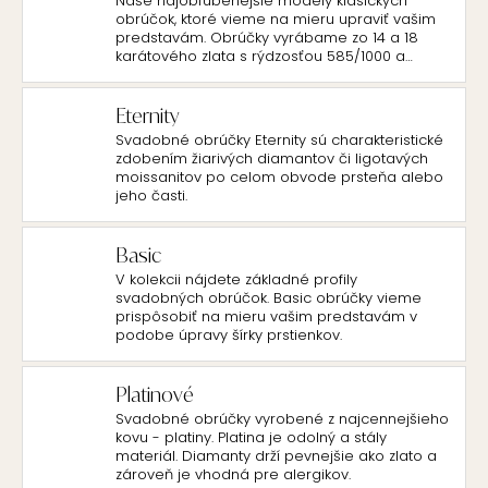
Naše najobľúbenejšie modely klasických
obrúčok, ktoré vieme na mieru upraviť vašim
predstavám. Obrúčky vyrábame zo 14 a 18
karátového zlata s rýdzosťou 585/1000 a
750/1000.
Eternity
Svadobné obrúčky Eternity sú charakteristické
zdobením žiarivých diamantov či ligotavých
moissanitov po celom obvode prsteňa alebo
jeho časti.
Basic
V kolekcii nájdete základné profily
svadobných obrúčok. Basic obrúčky vieme
prispôsobiť na mieru vašim predstavám v
podobe úpravy šírky prstienkov.
Platinové
Svadobné obrúčky vyrobené z najcennejšieho
kovu - platiny. Platina je odolný a stály
materiál. Diamanty drží pevnejšie ako zlato a
zároveň je vhodná pre alergikov.