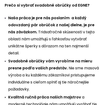
Prečo si vybrať svadobné obrúčky od EGNE?
Naša práca je pre nás poslaním a každý
odovzdaný pár obrúčok z našej dielne, je pre
nás záväzkom.
Tridsaťročné skúsenosti v tejto
oblasti nám umožňujú s ľahkosťou vytvárať
unikátne šperky s dôrazom na ten najmenší
detail.
Svadobné obrúčky vám vyrobíme na mieru
presne podľa vašich predstáv.
Nie sme masová
výroba a ku každému zákazníkovi pristupujeme
individuálne s cieľom splniť aj tie náročnejšie
požiadavky.
Kvalitná ručná práca našich majstrov
a
moderné technológie
nám umožňujú vyrábať tie