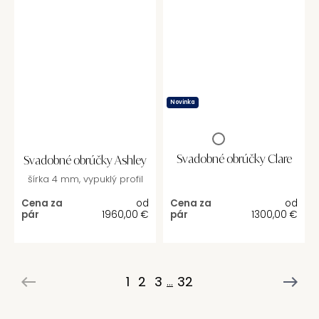
Novinka
Svadobné obrúčky Clare
Svadobné obrúčky Ashley
šírka 4 mm, vypuklý profil
Cena za
od
Cena za
od
pár
1960,00
€
pár
1300,00
€
1
2
3
32
...