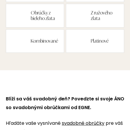
Obrúčky z
Z ružového
bieleho zlata
zlata
Kombinované
Platinové
Blíži sa váš svadobný deň? Povedzte si svoje ÁNO
so svadobnými obrúčkami od EGNE.
Hľadáte vaše vysnívané
svadobné obrúčky
pre váš