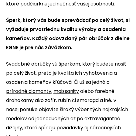
ktoré podčiarknu jedinečnosť vašej osobnosti.
Šperk, ktorý vás bude sprevádzať po celý život, si
vyžaduje prvotriednu kvalitu výroby a osadenia
kameňov. Každý odovzdaný pár obrúčok z dielne
EGNE je pre nás záväzkom.
Svadobné obrúčky sú šperkom, ktorý budete nosiť
po celý život, preto je kvalita ich vyhotovenia a
osadenia kameňov kľúčová. Či už sa jedná o
prírodné diamanty
,
moissanity
alebo farebné
drahokamy ako zafír, rubín či smaragd a iné. V
našej ponuke objavíte široký výber tých najkrajších
modelov od jednoduchých až po extravagantné
dizajny, ktoré spĺňajú požiadavky aj náročnejších