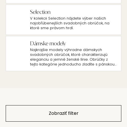
Selection
V kolekcii Selection nájdete výber našich
najobľúbenejších svadobných obrúčok, na
ktoré sme právom hrdí.
Dámske modely
Najkrajšie modely výhradne dámskych
svadobných obrúčok, ktoré charakterizujú
eleganciu a jemné ženské línie. Obrúčky z
tejto kategórie jednoducho zladíte s pánskou
klasikou s nadčasovým dizajnom.
Zobraziť filter