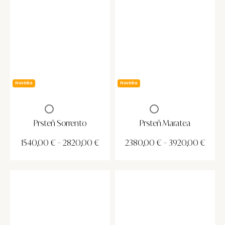
Novinka
Novinka
Prsteň Sorrento
Prsteň Maratea
1540,00
€
–
2820,00
€
2380,00
€
–
3920,00
€