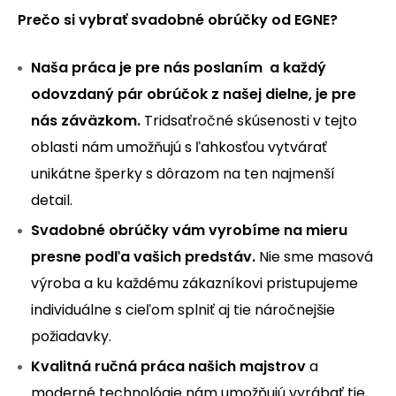
Prečo si vybrať svadobné obrúčky od EGNE?
Naša práca je pre nás poslaním a každý
odovzdaný pár obrúčok z našej dielne, je pre
nás záväzkom.
Tridsaťročné skúsenosti v tejto
oblasti nám umožňujú s ľahkosťou vytvárať
unikátne šperky s dôrazom na ten najmenší
detail.
Svadobné obrúčky vám vyrobíme na mieru
presne podľa vašich predstáv.
Nie sme masová
výroba a ku každému zákazníkovi pristupujeme
individuálne s cieľom splniť aj tie náročnejšie
požiadavky.
Kvalitná ručná práca našich majstrov
a
moderné technológie
nám umožňujú vyrábať tie