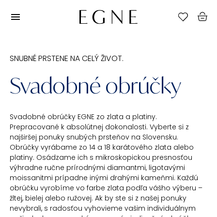
SNUBNÉ PRSTENE NA CELÝ ŽIVOT.
Svadobné obrúčky
Svadobné obrúčky EGNE zo zlata a platiny.
Prepracované k absolútnej dokonalosti. Vyberte si z
najširšej ponuky snubých prsteňov na Slovensku.
Obrúčky vyrábame zo 14 a 18 karátového zlata alebo
platiny. Osádzame ich s mikroskopickou presnosťou
výhradne ručne prírodnými diamantmi, ligotavými
moissanitmi prípadne inými drahými kameňmi. Každú
obrúčku vyrobíme vo farbe zlata podľa vášho výberu –
žltej, bielej alebo ružovej. Ak by ste si z našej ponuky
nevybrali, s radosťou vyhovieme vašim individuálnym