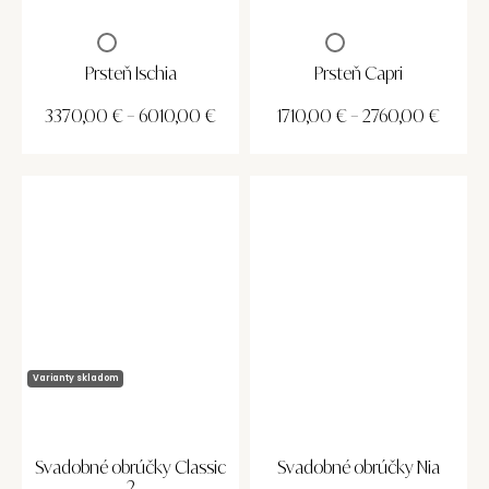
Prsteň Ischia
Prsteň Capri
3370,00
€
–
6010,00
€
1710,00
€
–
2760,00
€
Varianty skladom
Svadobné obrúčky Classic
Svadobné obrúčky Nia
2