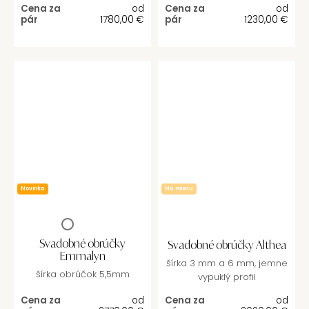
Cena za
od
Cena za
od
pár
1780,00
€
pár
1230,00
€
Novinka
Na mieru
Svadobné obrúčky
Svadobné obrúčky Althea
Emmalyn
šírka 3 mm a 6 mm, jemne
šírka obrúčok 5,5mm
vypuklý profil
Cena za
od
Cena za
od