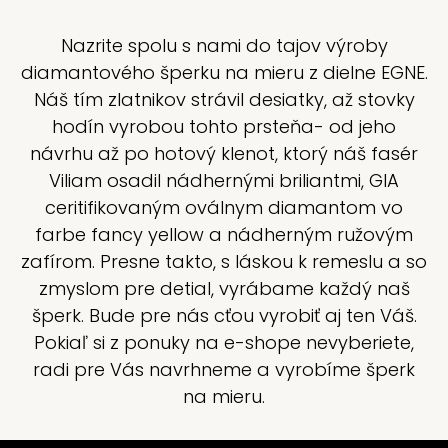
Nazrite spolu s nami do tajov výroby
diamantového šperku na mieru z dielne EGNE.
Náš tím zlatnikov strávil desiatky, až stovky
hodín vyrobou tohto prsteňa- od jeho
návrhu až po hotový klenot, ktorý náš fasér
Viliam osadil nádhernými briliantmi, GIA
ceritifikovaným oválnym diamantom vo
farbe fancy yellow a nádherným ružovým
zafírom. Presne takto, s láskou k remeslu a so
zmyslom pre detial, vyrábame každý naš
šperk. Bude pre nás cťou vyrobiť aj ten Váš.
Pokiaľ si z ponuky na e-shope nevyberiete,
radi pre Vás navrhneme a vyrobíme šperk
na mieru.