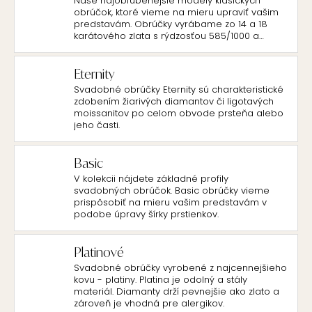
Naše najobľúbenejšie modely klasických
obrúčok, ktoré vieme na mieru upraviť vašim
predstavám. Obrúčky vyrábame zo 14 a 18
karátového zlata s rýdzosťou 585/1000 a
750/1000.
Eternity
Svadobné obrúčky Eternity sú charakteristické
zdobením žiarivých diamantov či ligotavých
moissanitov po celom obvode prsteňa alebo
jeho časti.
Basic
V kolekcii nájdete základné profily
svadobných obrúčok. Basic obrúčky vieme
prispôsobiť na mieru vašim predstavám v
podobe úpravy šírky prstienkov.
Platinové
Svadobné obrúčky vyrobené z najcennejšieho
kovu - platiny. Platina je odolný a stály
materiál. Diamanty drží pevnejšie ako zlato a
zároveň je vhodná pre alergikov.