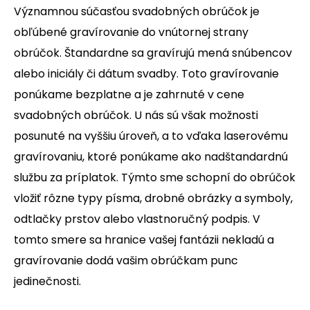
Významnou súčasťou svadobných obrúčok je
obľúbené gravírovanie do vnútornej strany
obrúčok. Štandardne sa gravírujú mená snúbencov
alebo iniciály či dátum svadby. Toto gravírovanie
ponúkame bezplatne a je zahrnuté v cene
svadobných obrúčok. U nás sú však možnosti
posunuté na vyššiu úroveň, a to vďaka laserovému
gravírovaniu, ktoré ponúkame ako nadštandardnú
službu za príplatok. Týmto sme schopní do obrúčok
vložiť rôzne typy písma, drobné obrázky a symboly,
odtlačky prstov alebo vlastnoručný podpis. V
tomto smere sa hranice vašej fantázii nekladú a
gravírovanie dodá vašim obrúčkam punc
jedinečnosti.