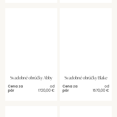
Svadobné obrúčky Abby
Svadobné obrúčky Blake
Cena za
od
Cena za
od
pár
1720,00
€
pár
1570,00
€