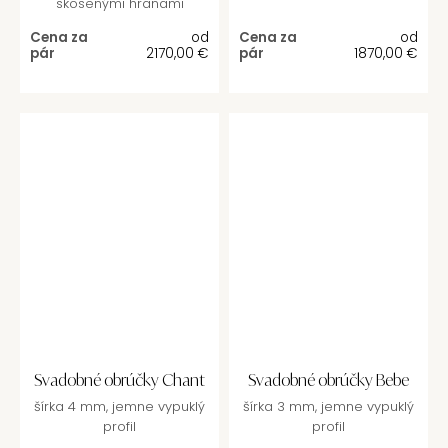
skosenými hranami
Cena za
od
Cena za
od
pár
2170,00
€
pár
1870,00
€
Svadobné obrúčky Chant
Svadobné obrúčky Bebe
šírka 4 mm, jemne vypuklý
šírka 3 mm, jemne vypuklý
profil
profil