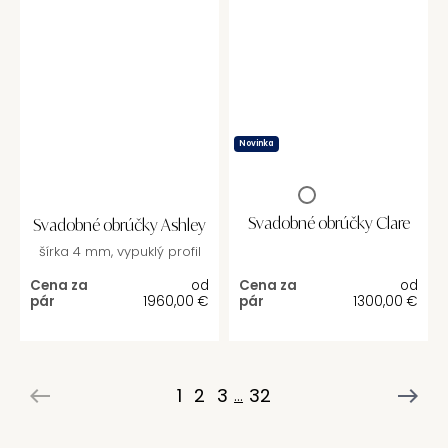
Novinka
Svadobné obrúčky Clare
Svadobné obrúčky Ashley
šírka 4 mm, vypuklý profil
Cena za
od
Cena za
od
pár
1960,00
€
pár
1300,00
€
1
2
3
32
...