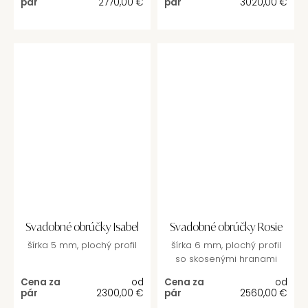
pár
2770,00
€
pár
3020,00
€
Svadobné obrúčky Isabel
Svadobné obrúčky Rosie
šírka 5 mm, plochý profil
šírka 6 mm, plochý profil
so skosenými hranami
Cena za
od
Cena za
od
pár
2300,00
€
pár
2560,00
€