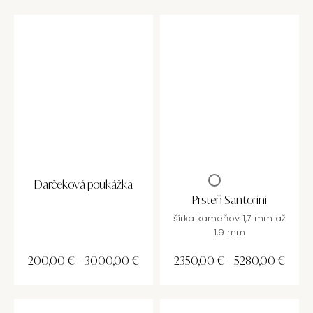
Darčeková poukážka
Prsteň Santorini
šírka kameňov 1,7 mm až
1,9 mm
200,00
€
–
3000,00
€
2350,00
€
–
5280,00
€