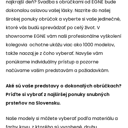
najkrajší deň? Svadba s obrúčkami od EGNE bude
dokonalou oslavou vašej lásky. Nazrite do našej
širokej ponuky obrúčok a vyberte si vaše jedinečné,
ktoré vás budú sprevádzať po celý život. V
showroome EGNE vám naši profesionálne vyškolení
kolegovia ochotne ukážu viac ako 1000 modelov,
takže naozaj je z čoho vyberať. Navyše vám
ponúkame individuálny prístup a pozorne
načúvame vašim predstavám a požiadavkám.
Aké sú vaše predstavy o dokonalých obrúčkach?
Príďte si vybrať z najširšej ponuky snubných
prsteňov na Slovensku.
Naše modely si môžete vyberať podľa materiálu a
farby kovu, z ktorého sú vyrobené, druhu