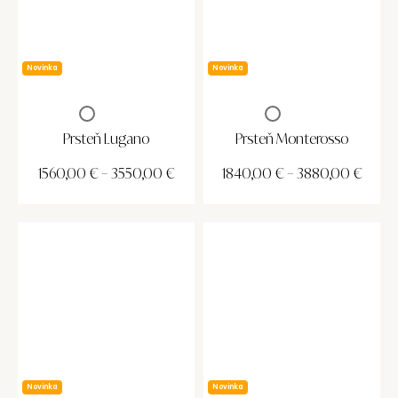
Novinka
Novinka
Prsteň Lugano
Prsteň Monterosso
1560,00
€
–
3550,00
€
1840,00
€
–
3880,00
€
Novinka
Novinka