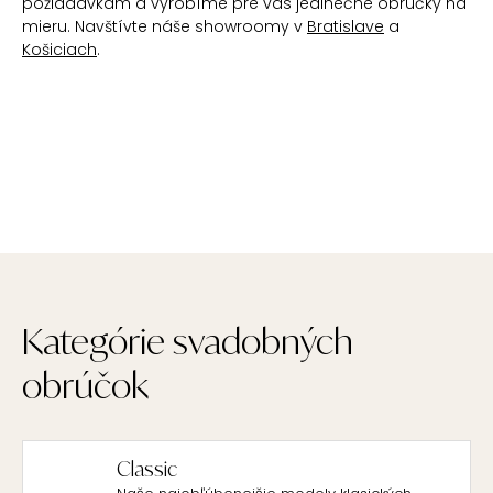
požiadavkam a vyrobíme pre vás jedinečné obrúčky na
mieru. Navštívte náše showroomy v
Bratislave
a
Košiciach
.
Kategórie svadobných
obrúčok
Classic