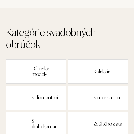
Kategórie svadobných
obrúčok
Dámske
Kolekcie
modely
S diamantmi
S moissanitmi
S
Zo žltého zlata
drahokamami