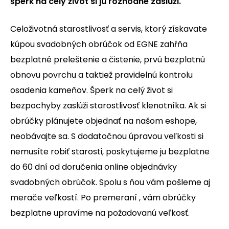
šperk na celý život si ju rozhodne zaslúži.
Celoživotná starostlivosť a servis, ktorý získavate
kúpou svadobných obrúčok od EGNE zahŕňa
bezplatné preleštenie a čistenie, prvú bezplatnú
obnovu povrchu a taktiež pravidelnú kontrolu
osadenia kameňov. Šperk na celý život si
bezpochyby zaslúži starostlivosť klenotníka. Ak si
obrúčky plánujete objednať na našom eshope,
neobávajte sa. S dodatočnou úpravou veľkosti si
nemusíte robiť starosti, poskytujeme ju bezplatne
do 60 dní od doručenia online objednávky
svadobných obrúčok. Spolu s ňou vám pošleme aj
merače veľkostí. Po premeraní , vám obrúčky
bezplatne upravíme na požadovanú veľkosť.