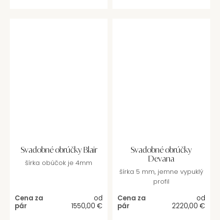
Svadobné obrúčky Blair
Svadobné obrúčky
Devana
šírka obúčok je 4mm
šírka 5 mm, jemne vypuklý
profil
Cena za
od
Cena za
od
pár
1550,00
€
pár
2220,00
€