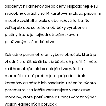
osadených kameňov alebo ceny. Najžiadanejšie sú
svadobné obrúčky zo 14 karátového zlata, pričom si
môžete zvoliť žltú, bielu alebo ružovú farbu. No
veľkej obľube sa tešia aj
obrúčky vyrobené z
platiny
, ktorá je najhodnotnejším kovom
používaným v šperkárstve.
Základné parametre pri výbere obrúčok, ktoré je
vhodné si určiť, sú šírka obrúčok, ich profil, či máte
radi hranatejšie alebo oblejšie tvary, farbu
materiálu, ktorú preferujete, prípadne druh
kameňov a spôsob ich osadenia. Určením týchto
parametrov sa ľahšie zorientujete v množstve
modelov, ktoré ponúkame a uľahčí vám to výber
vašich jedinečných obrúčok.