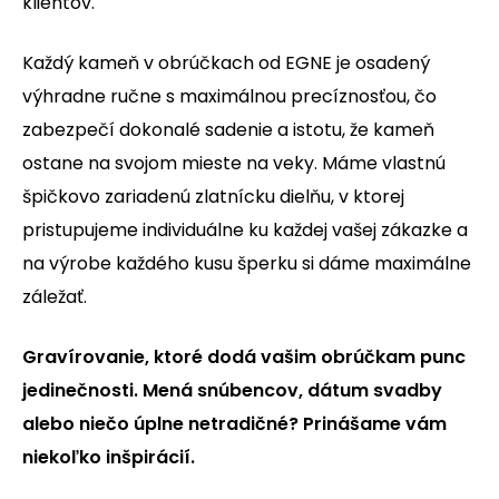
klientov.
Každý kameň v obrúčkach od EGNE je osadený
výhradne ručne s maximálnou precíznosťou, čo
zabezpečí dokonalé sadenie a istotu, že kameň
ostane na svojom mieste na veky. Máme vlastnú
špičkovo zariadenú zlatnícku dielňu, v ktorej
pristupujeme individuálne ku každej vašej zákazke a
na výrobe každého kusu šperku si dáme maximálne
záležať.
Gravírovanie, ktoré dodá vašim obrúčkam punc
jedinečnosti. Mená snúbencov, dátum svadby
alebo niečo úplne netradičné? Prinášame vám
niekoľko inšpirácií.