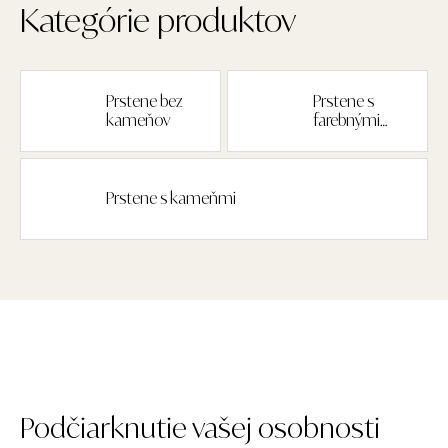
Kategórie produktov
Prstene bez
Prstene s
kameňov
farebnými
drahokamami
Prstene s kameňmi
Podčiarknutie vašej osobnosti