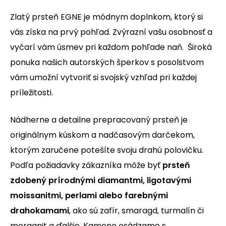
Zlatý prsteň EGNE je módnym doplnkom, ktorý si
vás získa na prvý pohľad. Zvýrazní vašu osobnosť a
vyčarí vám úsmev pri každom pohľade naň. Široká
ponuka našich autorských šperkov s posolstvom
vám umožní vytvoriť si svojský vzhľad pri každej
príležitosti.
Nádherne a detailne prepracovaný prsteň je
originálnym kúskom a nadčasovým darčekom,
ktorým zaručene potešíte svoju drahú polovičku.
Podľa požiadavky zákazníka môže byť
prsteň
zdobený prírodnými diamantmi, ligotavými
moissanitmi, perlami alebo farebnými
drahokamami
, ako sú zafír, smaragd, turmalín či
morganit a ďalšie. Kamene osádzame
s