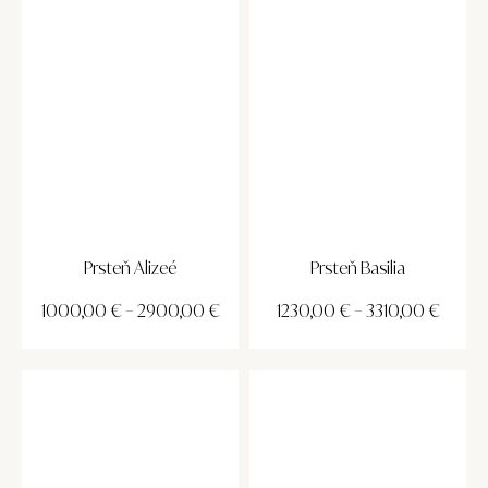
Prsteň Alizeé
Prsteň Basilia
1000,00
€
–
2900,00
€
1230,00
€
–
3310,00
€