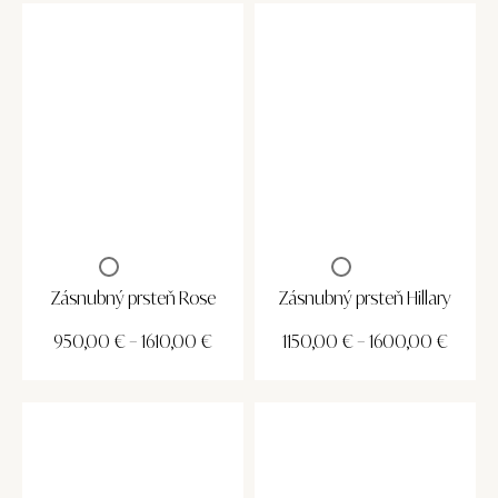
Zásnubný prsteň Rose
Zásnubný prsteň Hillary
950,00
€
–
1610,00
€
1150,00
€
–
1600,00
€