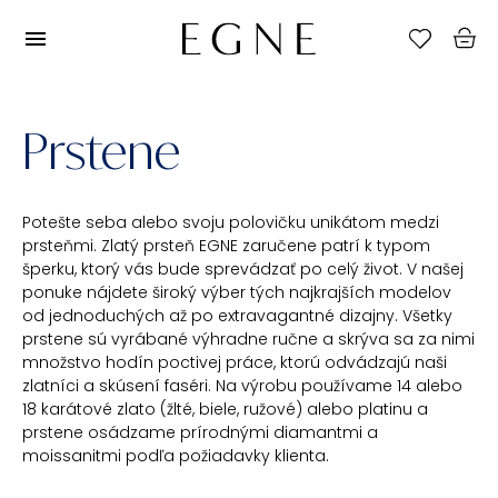
Prstene
Potešte seba alebo svoju polovičku unikátom medzi
prsteňmi. Zlatý prsteň EGNE zaručene patrí k typom
šperku, ktorý vás bude sprevádzať po celý život. V našej
ponuke nájdete široký výber tých najkrajších modelov
od jednoduchých až po extravagantné dizajny. Všetky
prstene sú vyrábané výhradne ručne a skrýva sa za nimi
množstvo hodín poctivej práce, ktorú odvádzajú naši
zlatníci a skúsení faséri. Na výrobu používame 14 alebo
18 karátové zlato (žlté, biele, ružové) alebo platinu a
prstene osádzame prírodnými diamantmi a
moissanitmi podľa požiadavky klienta.