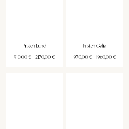
Prsteň Lunel
Prsteň Galia
910,00
€
–
2170,00
€
970,00
€
–
1960,00
€