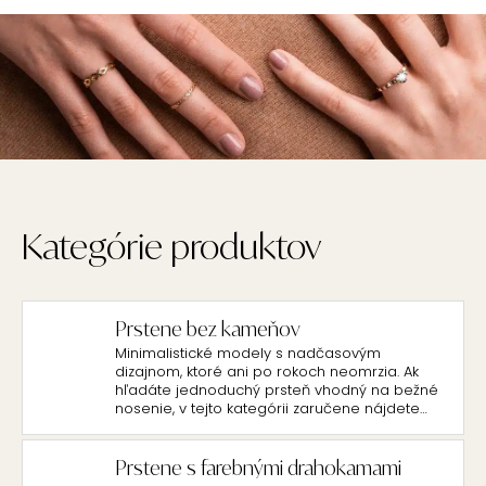
Kategórie produktov
Prstene bez kameňov
Minimalistické modely s nadčasovým
dizajnom, ktoré ani po rokoch neomrzia. Ak
hľadáte jednoduchý prsteň vhodný na bežné
nosenie, v tejto kategórii zaručene nájdete
nádherné minimalistické kúsky, ktoré nesmú
chýbať v dámskej šperkovnici.
Prstene s farebnými drahokamami