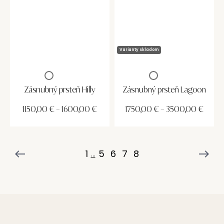
Varianty skladom
Zásnubný prsteň Hilly
Zásnubný prsteň Lagoon
1150,00
€
–
1600,00
€
1750,00
€
–
3500,00
€
1
5
6
7
8
...