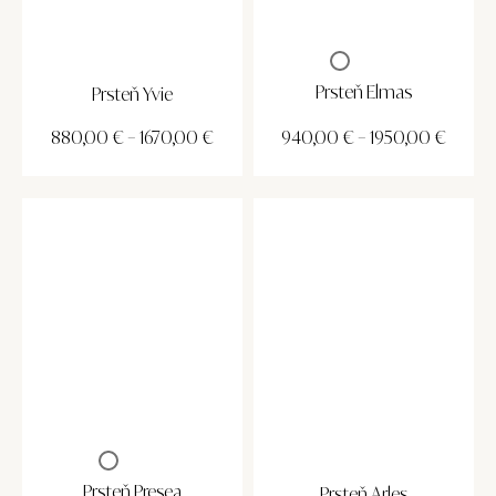
Prsteň Elmas
Prsteň Yvie
880,00
€
–
1670,00
€
940,00
€
–
1950,00
€
Prsteň Presea
Prsteň Arles