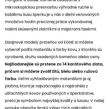
mikroskopickou presnosťou výhradne ručne a
každému kusu šperku je u nás v dielni venovaných
množstvo hodín precíznej práce vykonávanej
našimi skúsenými zlatníkmi a majstrami fasérmi.
Dizajnové modely prsteňov od EGNE si môžete
vyberať podľa materiálu a farby kovu, z ktorého sú
vyrobené, druhu osadených kameňov alebo ceny.
Najžiadanejšie sú prstene zo 14 karátového zlata,
pričom si môžete zvoliť žltú, bielu alebo ružovú
farbu
. Veľmi vyhľadávaným materiálom je aj
platina, ktorá je najvzácnejšia a najdrahšia z
ušľachtilých kovov používaných v šperkárstve,
preto je symbolom najvyššej kvality a luxusu. V našej
ponuke objavíte široký výber tých najkrajších