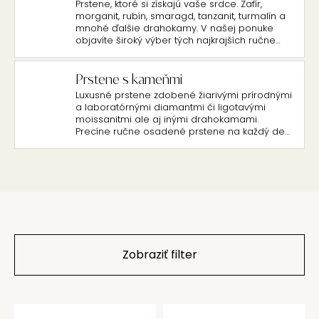
Prstene, ktoré si získajú vaše srdce. Zafír,
morganit, rubín, smaragd, tanzanit, turmalín a
mnohé ďalšie drahokamy. V našej ponuke
objavíte široký výber tých najkrajších ručne
vyrábaných šperkov.
Prstene s kameňmi
Luxusné prstene zdobené žiarivými prírodnými
a laboratórnými diamantmi či ligotavými
moissanitmi ale aj inými drahokamami.
Precíne ručne osadené prstene na každý deň
sú symbolom najvyššej kvality a luxusu, ktoré
vám dodajú pocit výnimočnosti.
Zobraziť filter