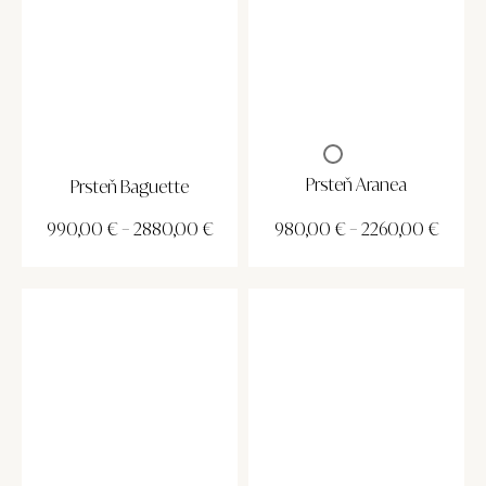
Prsteň Aranea
Prsteň Baguette
990,00
€
–
2880,00
€
980,00
€
–
2260,00
€